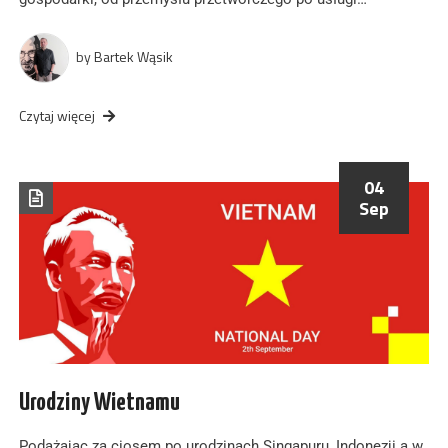
by
Bartek Wąsik
Czytaj więcej
04
Sep
Urodziny Wietnamu
Podążając za ciosem po urodzinach Singapuru, Indonezji a w