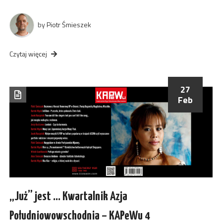
by
Piotr Śmieszek
Czytaj więcej
27
Feb
„Już” jest … Kwartalnik Azja
Południowowschodnia – KAPeWu 4