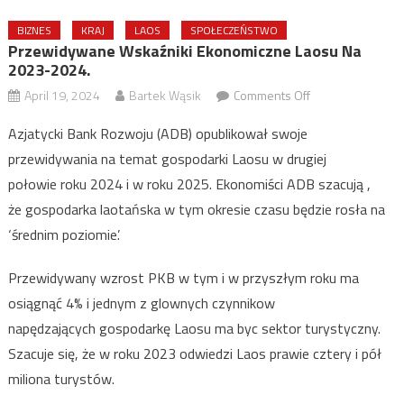
BIZNES
KRAJ
LAOS
SPOŁECZEŃSTWO
Przewidywane Wskaźniki Ekonomiczne Laosu Na
2023-2024.
on
April 19, 2024
Bartek Wąsik
Comments Off
Przewidywane
Azjatycki Bank Rozwoju (ADB) opublikował swoje
wskaźniki
przewidywania na temat gospodarki Laosu w drugiej
ekonomiczne
połowie roku 2024 i w roku 2025. Ekonomiści ADB szacują ,
Laosu
na
że gospodarka laotańska w tym okresie czasu będzie rosła na
2023-
‘średnim poziomie’.
2024.
Przewidywany wzrost PKB w tym i w przyszłym roku ma
osiągnąć 4% i jednym z glownych czynnikow
napędzających gospodarkę Laosu ma byc sektor turystyczny.
Szacuje się, że w roku 2023 odwiedzi Laos prawie cztery i pół
miliona turystów.