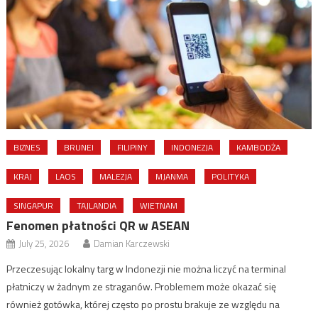
BIZNES
BRUNEI
FILIPINY
INDONEZJA
KAMBODŻA
KRAJ
LAOS
MALEZJA
MJANMA
POLITYKA
SINGAPUR
TAJLANDIA
WIETNAM
Fenomen płatności QR w ASEAN
July 25, 2026
Damian Karczewski
Przeczesując lokalny targ w Indonezji nie można liczyć na terminal
płatniczy w żadnym ze straganów. Problemem może okazać się
również gotówka, której często po prostu brakuje ze względu na