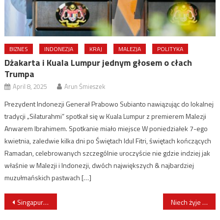
BIZNES
INDONEZJA
KRAJ
MALEZJA
POLITYKA
Dżakarta i Kuala Lumpur jednym głosem o cłach
Trumpa
April 8, 2025
Arun Śmieszek
Prezydent Indonezji Generał Prabowo Subianto nawiązując do lokalnej
tradycji „Silaturahmi” spotkał się w Kuala Lumpur z premierem Malezji
Anwarem Ibrahimem. Spotkanie miało miejsce W poniedziałek 7-ego
kwietnia, zaledwie kilka dni po Świętach Idul Fitri, świętach kończących
Ramadan, celebrowanych szczególnie uroczyście nie gdzie indziej jak
właśnie w Malezji i Indonezji, dwóch największych & najbardziej
muzułmańskich pastwach […]
Post
Singapur – Nowy premier już w maju.
Niech żyje Król.