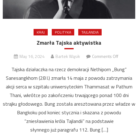
KRAJ
POLITYKA
TAJLANDIA
Zmarła Tajska aktywistka
on
May 16, 2024
Bartek Wąsik
Comments Off
Zmarła
Tajska działaczka na rzecz demokracji Nethiporn „Bung”
Tajska
Sanesangkhom (28 l.) zmarła 14 maja z powodu zatrzymania
aktywistka
akcji serca w szpitalu uniwersyteckim Thammasat w Pathum
Thani, wkrótce po zakończeniu trwającego ponad 100 dni
strajku głodowego. Bung została aresztowana przez władze w
Bangkoku pod koniec stycznia i skazana z powodu
“zniesławienia króla Tajlandii” na podstawie
słynnego już paragrafu 112. Bung […]