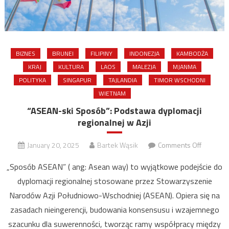
BIZNES
BRUNEI
FILIPINY
INDONEZJA
KAMBODŻA
KRAJ
KULTURA
LAOS
MALEZJA
MJANMA
POLITYKA
SINGAPUR
TAJLANDIA
TIMOR WSCHODNI
WIETNAM
“ASEAN-ski Sposób”: Podstawa dyplomacji
regionalnej w Azji
on
January 20, 2025
Bartek Wąsik
Comments Off
“ASEAN-
„Sposób ASEAN” ( ang: Asean way) to wyjątkowe podejście do
ski
dyplomacji regionalnej stosowane przez Stowarzyszenie
Sposób”:
Narodów Azji Południowo-Wschodniej (ASEAN). Opiera się na
Podstaw
dyplomac
zasadach nieingerencji, budowania konsensusu i wzajemnego
regional
szacunku dla suwerenności, tworząc ramy współpracy między