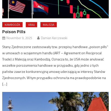
KAMBODŻA
KRAJ
MALEZJA
Poison Pills
November 9, 2025
Damian Karczewski
Stany Zjednoczone zastosowały tzw. przepisy handlowe „poison pills”
w umowach o wzajemnym handlu (ART – Agreement on Reciprocal
Trade) z Malezją oraz Kambodżą. Oznacza to, że USA może anulować
wszelkie porozumienia handlowe w przypadku, gdy jedno z tych
państw zawrze konkurencyjną umowę uderzającą w interesy Stanów
Zjednoczonych. W tym przypadku ochrona ta ma prawdopodobnie na
[…]