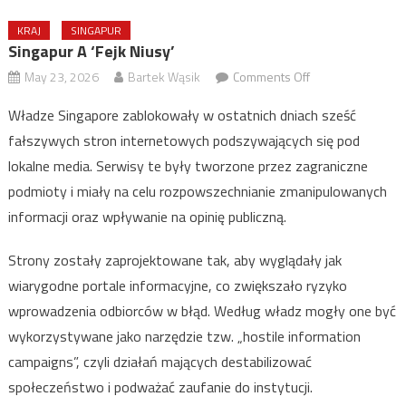
KRAJ
SINGAPUR
Singapur A ‘fejk Niusy’
on
May 23, 2026
Bartek Wąsik
Comments Off
Singapur
Władze Singapore zablokowały w ostatnich dniach sześć
a
fałszywych stron internetowych podszywających się pod
‘fejk
lokalne media. Serwisy te były tworzone przez zagraniczne
niusy’
podmioty i miały na celu rozpowszechnianie zmanipulowanych
informacji oraz wpływanie na opinię publiczną.
Strony zostały zaprojektowane tak, aby wyglądały jak
wiarygodne portale informacyjne, co zwiększało ryzyko
wprowadzenia odbiorców w błąd. Według władz mogły one być
wykorzystywane jako narzędzie tzw. „hostile information
campaigns”, czyli działań mających destabilizować
społeczeństwo i podważać zaufanie do instytucji.