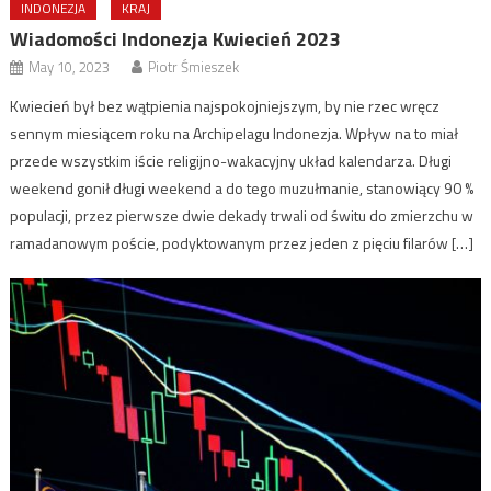
INDONEZJA
KRAJ
Wiadomości Indonezja Kwiecień 2023
May 10, 2023
Piotr Śmieszek
Kwiecień był bez wątpienia najspokojniejszym, by nie rzec wręcz
sennym miesiącem roku na Archipelagu Indonezja. Wpływ na to miał
przede wszystkim iście religijno-wakacyjny układ kalendarza. Długi
weekend gonił długi weekend a do tego muzułmanie, stanowiący 90 %
populacji, przez pierwsze dwie dekady trwali od świtu do zmierzchu w
ramadanowym poście, podyktowanym przez jeden z pięciu filarów […]