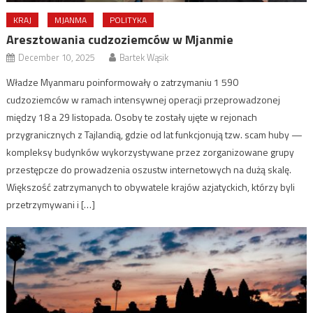
KRAJ
MJANMA
POLITYKA
Aresztowania cudzoziemców w Mjanmie
December 10, 2025
Bartek Wąsik
Władze Myanmaru poinformowały o zatrzymaniu 1 590
cudzoziemców w ramach intensywnej operacji przeprowadzonej
między 18 a 29 listopada. Osoby te zostały ujęte w rejonach
przygranicznych z Tajlandią, gdzie od lat funkcjonują tzw. scam huby —
kompleksy budynków wykorzystywane przez zorganizowane grupy
przestępcze do prowadzenia oszustw internetowych na dużą skalę.
Większość zatrzymanych to obywatele krajów azjatyckich, którzy byli
przetrzymywani i […]