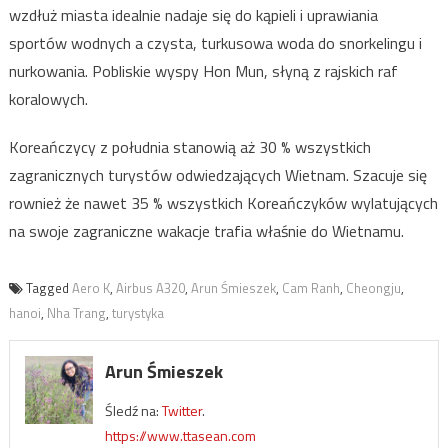
wzdłuż miasta idealnie nadaje się do kąpieli i uprawiania
sportów wodnych a czysta, turkusowa woda do snorkelingu i
nurkowania. Pobliskie wyspy Hon Mun, słyną z rajskich raf
koralowych.
Koreańczycy z południa stanowią aż 30 % wszystkich
zagranicznych turystów odwiedzających Wietnam. Szacuje się
rownież że nawet 35 % wszystkich Koreańczyków wylatujących
na swoje zagraniczne wakacje trafia właśnie do Wietnamu.
Tagged
Aero K
,
Airbus A320
,
Arun Śmieszek
,
Cam Ranh
,
Cheongju
,
hanoi
,
Nha Trang
,
turystyka
Arun Śmieszek
Śledź na:
Twitter
.
https://www.ttasean.com