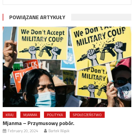
POWIĄZANE ARTYKUŁY
KRAJ
MJANMA
POLITYKA
SPOŁECZEŃSTWO
Mjanma – Przymusowy pobór.
February 20, 2024
Bartek Wąsik