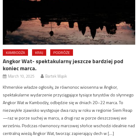
KAMBODŻA
KRAJ
PODRÓŻE
Angkor Wat- spektakularny jeszcze bardziej pod
koniec marca.
March 10, 2025
Bartek Wąsik
Khmerskie władze ogłosiły, że równonoc wiosenna w Angkor,
spektakularne wydarzenie przyciągające tysiące turystów do słynnego
Angkor Wat w Kambodży, odbędzie się w dniach 20–22 marca. To
niezwykłe zjawisko występuje dwa razy w roku w regionie Siem Reap
—raz w porze suchej w marcu, a drugi raz w porze deszczowej we
wrześniu. Podczas równonocy marcowej słońce wschodzi idealnie nad
centralną wieżą Angkor Wat, tworząc zapierający dech w […]