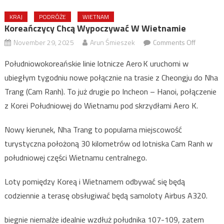
KRAJ
PODRÓŻE
WIETNAM
Koreańczycy Chcą Wypoczywać W Wietnamie
on
November 29, 2025
Arun Śmieszek
Comments Off
Koreańcz
Południowokoreańskie linie lotnicze Aero K uruchomi w
chcą
ubiegłym tygodniu nowe połącznie na trasie z Cheongju do Nha
wypoczy
Trang (Cam Ranh). To już drugie po Incheon – Hanoi, połączenie
w
Wietnami
z Korei Południowej do Wietnamu pod skrzydłami Aero K.
Nowy kierunek, Nha Trang to popularna miejscowość
turystyczna położoną 30 kilometrów od lotniska Cam Ranh w
południowej części Wietnamu centralnego.
Loty pomiędzy Koreą i Wietnamem odbywać się będą
codziennie a terasę obsługiwać będą samoloty Airbus A320.
biegnie niemalże idealnie wzdłuż południka 107-109, zatem