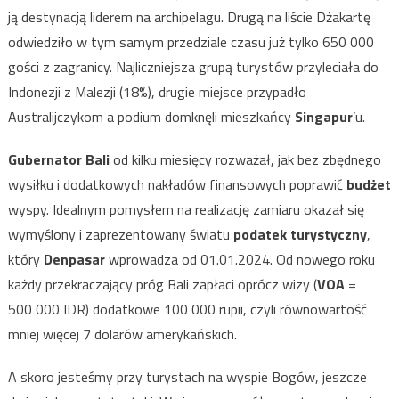
ją destynacją liderem na archipelagu. Drugą na liście Dżakartę
odwiedziło w tym samym przedziale czasu już tylko 650 000
gości z zagranicy. Najliczniejsza grupą turystów przyleciała do
Indonezji z Malezji (18%), drugie miejsce przypadło
Australijczykom a podium domknęli mieszkańcy
Singapur
’u.
Gubernator Bali
od kilku miesięcy rozważał, jak bez zbędnego
wysiłku i dodatkowych nakładów finansowych poprawić
budżet
wyspy. Idealnym pomysłem na realizację zamiaru okazał się
wymyślony i zaprezentowany światu
podatek turystyczny
,
który
Denpasar
wprowadza od 01.01.2024. Od nowego roku
każdy przekraczający próg Bali zapłaci oprócz wizy (
VOA
=
500 000 IDR) dodatkowe 100 000 rupii, czyli równowartość
mniej więcej 7 dolarów amerykańskich.
A skoro jesteśmy przy turystach na wyspie Bogów, jeszcze