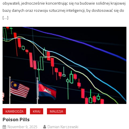
obywateli, jednocześnie koncentrując się na budowie solidnej krajowej
bazy danych oraz rozwoju sztucznej inteligencji, by dostosować się do
[…]
KAMBODŻA
KRAJ
MALEZJA
Poison Pills
November 9, 2025
Damian Karczewski