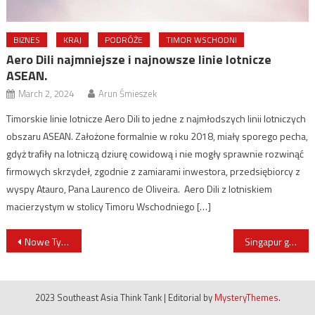
BIZNES
KRAJ
PODRÓŻE
TIMOR WSCHODNI
Aero Dili najmniejsze i najnowsze linie lotnicze
ASEAN.
March 2, 2024
Arun Śmieszek
Timorskie linie lotnicze Aero Dili to jedne z najmłodszych linii lotniczych
obszaru ASEAN. Założone formalnie w roku 2018, miały sporego pecha,
gdyż trafiły na lotniczą dziurę cowidową i nie mogły sprawnie rozwinąć
firmowych skrzydeł, zgodnie z zamiarami inwestora, przedsiębiorcy z
wyspy Atauro, Pana Laurenco de Oliveira. Aero Dili z lotniskiem
macierzystym w stolicy Timoru Wschodniego […]
Post
Nowe Tygrysy Azji. Ekonomia krajów ASEAN z bliska z Sergiuszem Prokuratem
Singapur głosuje na nowego prezydenta
navigation
2023 Southeast Asia Think Tank
|
Editorial by
MysteryThemes
.