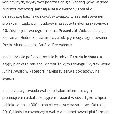
korupcyjnych, wykrytych podczas drugiej kadencji Joko Widodo.
Minister cyfryzacji
Johnny Plate
oskarżony został o
defraudację bajońskich kwot w związku z niezrealizowanym
projektam rządowym, budowy masztów telekomunikacyjnych
4G
. Zdymisjonowanego ministra
Prezydent
Widodo zastąpił
zaufanym Budim Sentiadim, wywodzącym się z ugrupowania
Projo
, skupiającego „fanów” Prezydenta.
Indonezyjskie państwowe linie lotnicze
Garuda Indonesia
zajęły pierwsze miejsce w prestiżowym rankingu Skytrax World
Airline Award w kategorii, najlepszy serwis pokładowy na
świecie.
Indonezja wypowiada walkę portalom internetowym
promującym i uskuteczniającym
hazard
w sieci. Tylko w lipcu
zablokowano 11300 stron o tematyce hazardowej. Od roku
2018, kiedy to rozpoczęto walkę z internetowymi platformami