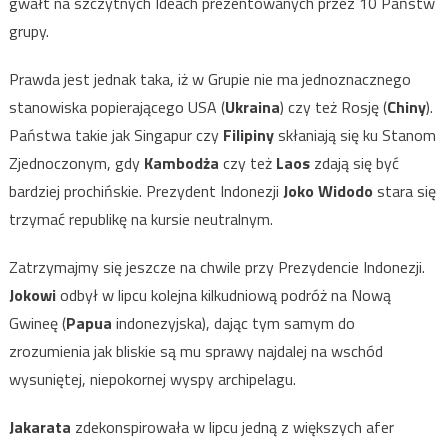
gwałt na szczytnych Ideach prezentowanych przez 10 Państw
grupy.
Prawda jest jednak taka, iż w Grupie nie ma jednoznacznego
stanowiska popierającego USA (
Ukraina
) czy też Rosję (
Chiny
).
Państwa takie jak Singapur czy
Filipiny
skłaniają się ku Stanom
Zjednoczonym, gdy
Kambodża
czy też
Laos
zdają się być
bardziej prochińskie. Prezydent Indonezji
Joko Widodo
stara się
trzymać republikę na kursie neutralnym.
Zatrzymajmy się jeszcze na chwile przy Prezydencie Indonezji.
Jokowi
odbył w lipcu kolejna kilkudniową podróż na Nową
Gwineę (
Papua
indonezyjska), dając tym samym do
zrozumienia jak bliskie są mu sprawy najdalej na wschód
wysuniętej, niepokornej wyspy archipelagu.
Jakarata
zdekonspirowała w lipcu jedną z większych afer