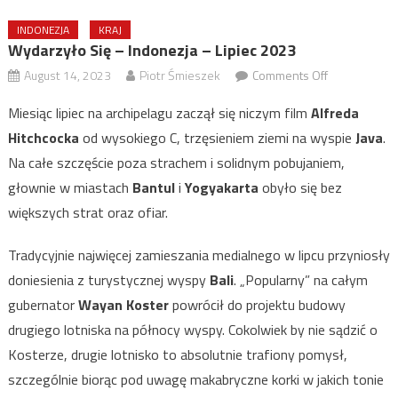
INDONEZJA
KRAJ
Wydarzyło Się – Indonezja – Lipiec 2023
on
August 14, 2023
Piotr Śmieszek
Comments Off
Wydarzyło
Miesiąc lipiec na archipelagu zaczął się niczym film
Alfreda
się
Hitchcocka
od wysokiego C, trzęsieniem ziemi na wyspie
Java
.
–
Na całe szczęście poza strachem i solidnym pobujaniem,
Indonezja
–
głownie w miastach
Bantul
i
Yogyakarta
obyło się bez
Lipiec
większych strat oraz ofiar.
2023
Tradycyjnie najwięcej zamieszania medialnego w lipcu przyniosły
doniesienia z turystycznej wyspy
Bali
. „Popularny” na całym
gubernator
Wayan Koster
powrócił do projektu budowy
drugiego lotniska na północy wyspy. Cokolwiek by nie sądzić o
Kosterze, drugie lotnisko to absolutnie trafiony pomysł,
szczególnie biorąc pod uwagę makabryczne korki w jakich tonie