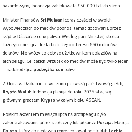
hazardowymi, Indonezja zablokowała 850 000 takich stron.
Minister Finansów
Sri Mulyani
coraz częściej w swoich
wypowiedziach do mediów podnosi temat dotowania przez
rząd w Dżakarcie ceny paliwa. Według pani Minister, stolica
każdego miesiąca dokłada do tego interesu 650 milionów
dolarów. Nie wróży to dobrze użytkownikom pojazdów na
archipelagu. Cel takich wrzutek do mediów może być tylko jeden
– nadchodząca
podwyżka cen
paliw.
29 lipca w Dżakarcie otworzono pierwszą państwową giełdę
Krypto Walut
. Indonezja planuje do roku 2025 stać się
głównym graczem
Krypto
w całym bloku ASEAN.
Polskim akcentem miesiąca lipca na archipelagu było
zakontraktowanie przez stołeczny lub piłkarski
Persija
, Macieja
Gajosa
, który do niedawna reprezentował polski klub
Lechia