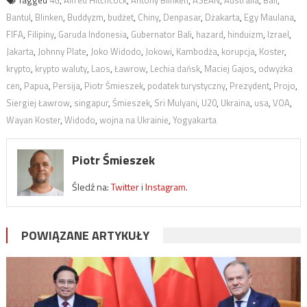
Tagged
4G
,
Alfred Hitchcock
,
Antony Blinken
,
ASEAN
,
Australia
,
Bali
,
Bantul
,
Blinken
,
Buddyzm
,
budżet
,
Chiny
,
Denpasar
,
Dżakarta
,
Egy Maulana
,
FIFA
,
Filipiny
,
Garuda Indonesia
,
Gubernator Bali
,
hazard
,
hinduizm
,
Izrael
,
Jakarta
,
Johnny Plate
,
Joko Widodo
,
Jokowi
,
Kambodża
,
korupcja
,
Koster
,
krypto
,
krypto waluty
,
Laos
,
Ławrow
,
Lechia dańsk
,
Maciej Gajos
,
odwyżka
cen
,
Papua
,
Persija
,
Piotr Śmieszek
,
podatek turystyczny
,
Prezydent
,
Projo
,
Siergiej Ławrow
,
singapur
,
Śmieszek
,
Sri Mulyani
,
U20
,
Ukraina
,
usa
,
VOA
,
Wayan Koster
,
Widodo
,
wojna na Ukrainie
,
Yogyakarta
Piotr Śmieszek
Śledź na:
Twitter
i
Instagram
.
POWIĄZANE ARTYKUŁY