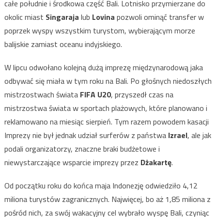
całe południe i środkowa część Bali. Lotnisko przymierzane do
okolic miast
Singaraja
lub
Lovina
pozwoli ominąć transfer w
poprzek wyspy wszystkim turystom, wybierającym morze
balijskie zamiast oceanu indyjskiego.
W lipcu odwołano kolejną dużą imprezę międzynarodową jaka
odbywać się miała w tym roku na Bali. Po głośnych niedoszłych
mistrzostwach świata
FIFA U20
, przyszedł czas na
mistrzostwa świata w sportach plażowych, które planowano i
reklamowano na miesiąc sierpień. Tym razem powodem kasacji
Imprezy nie był jednak udział surferów z państwa
Izrael
, ale jak
podali organizatorzy, znaczne braki budżetowe i
niewystarczające wsparcie imprezy przez
Dżakartę
.
Od początku roku do końca maja Indonezję odwiedziło 4,12
miliona turystów zagranicznych. Najwięcej, bo aż 1,85 miliona z
pośród nich, za swój wakacyjny cel wybrało wyspę Bali, czyniąc