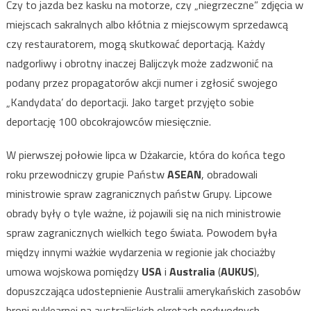
Czy to jazda bez kasku na motorze, czy „niegrzeczne” zdjęcia w
miejscach sakralnych albo kłótnia z miejscowym sprzedawcą
czy restauratorem, mogą skutkować deportacją. Każdy
nadgorliwy i obrotny inaczej Balijczyk może zadzwonić na
podany przez propagatorów akcji numer i zgłosić swojego
„Kandydata’ do deportacji. Jako target przyjęto sobie
deportację 100 obcokrajowców miesięcznie.
W pierwszej połowie lipca w Dżakarcie, która do końca tego
roku przewodniczy grupie Państw
ASEAN
, obradowali
ministrowie spraw zagranicznych państw Grupy. Lipcowe
obrady były o tyle ważne, iż pojawili się na nich ministrowie
spraw zagranicznych wielkich tego świata. Powodem była
między innymi ważkie wydarzenia w regionie jak chociażby
umowa wojskowa pomiędzy
USA
i
Australia
(
AUKUS
),
dopuszczająca udostepnienie Australii amerykańskich zasobów
broni nuklearnej na australijskich okrętach podwodnych.