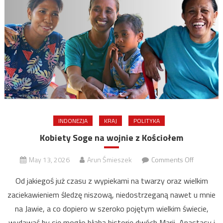
INDONEZJA
KRAJ
POLITYKA
Kobiety Soge na wojnie z Kościołem
on
May 13, 2026
Arun Śmieszek
Comments Off
Kobiety
Od jakiegoś już czasu z wypiekami na twarzy oraz wielkim
Soge
zaciekawieniem śledzę niszową, niedostrzeganą nawet u mnie
na
na Jawie, a co dopiero w szeroko pojętym wielkim świecie,
wojnie
z
wydawać by się mogło błahą historię dwóch Marii, Anastasy i