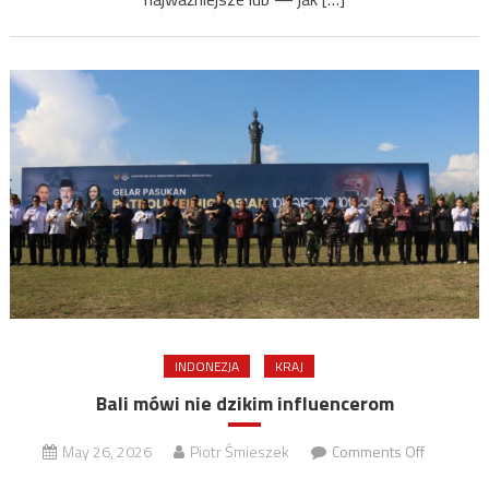
INDONEZJA
KRAJ
Bali mówi nie dzikim influencerom
on
May 26, 2026
Piotr Śmieszek
Comments Off
Bali