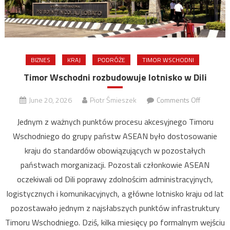
BIZNES
KRAJ
PODRÓŻE
TIMOR WSCHODNI
Timor Wschodni rozbudowuje lotnisko w Dili
on
June 20, 2026
Piotr Śmieszek
Comments Off
Timor
Jednym z ważnych punktów procesu akcesyjnego Timoru
Wschodn
Wschodniego do grupy państw ASEAN było dostosowanie
rozbudow
kraju do standardów obowiązujących w pozostałych
lotnisko
w
państwach morganizacji. Pozostali członkowie ASEAN
Dili
oczekiwali od Dili poprawy zdolnościm administracyjnych,
logistycznych i komunikacyjnych, a główne lotnisko kraju od lat
pozostawało jednym z najsłabszych punktów infrastruktury
Timoru Wschodniego. Dziś, kilka miesięcy po formalnym wejściu