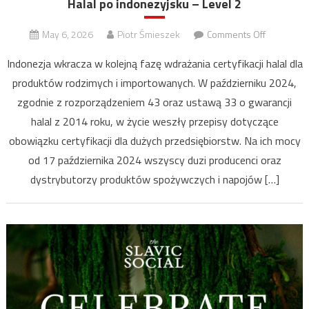
Halal po indonezyjsku – Level 2
on
May 6, 2026
Piotr Śmieszek
Comments Off
Halal
Indonezja wkracza w kolejną fazę wdrażania certyfikacji halal dla
po
produktów rodzimych i importowanych. W październiku 2024,
indonezyj
zgodnie z rozporządzeniem 43 oraz ustawą 33 o gwarancji
–
Level
halal z 2014 roku, w życie weszły przepisy dotyczące
2
obowiązku certyfikacji dla dużych przedsiębiorstw. Na ich mocy
od 17 października 2024 wszyscy duzi producenci oraz
dystrybutorzy produktów spożywczych i napojów […]