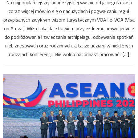
Na najpopularniejszej indonezyjskiej wyspie od jakiegoś czasu
mówi
coraz więcej mówiło się o nadużyciach i pogwałcaniu reguł
nie
przypisanych zwykłym wizom turystycznym VOA i e-VOA (Visa
dzikim
influence
on Arrival). Wiza taka daje bowiem przyjezdnemu prawo jedynie
do podróżowania i zwiedzania archipelagu, odbywania spotkań
niebiznesowych oraz rodzinnych, a także udziału w niektórych
rodzajach konferencji. Nie wolno natomiast pracować i […]