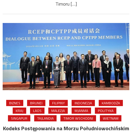
Timoru […]
BIZNES
BRUNEI
FILIPINY
INDONEZJA
KAMBODŻA
KRAJ
LAOS
MALEZJA
MJANMA
POLITYKA
SINGAPUR
TAJLANDIA
TIMOR WSCHODNI
WIETNAM
Kodeks Postępowania na Morzu Południowochińskim