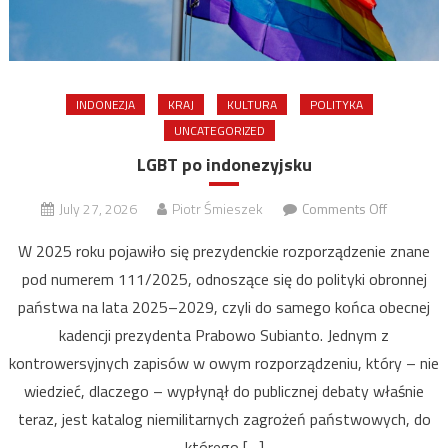
INDONEZJA
KRAJ
KULTURA
POLITYKA
UNCATEGORIZED
LGBT po indonezyjsku
on
July 27, 2026
Piotr Śmieszek
Comments Off
LGBT
W 2025 roku pojawiło się prezydenckie rozporządzenie znane
po
pod numerem 111/2025, odnoszące się do polityki obronnej
indonezyj
państwa na lata 2025–2029, czyli do samego końca obecnej
kadencji prezydenta Prabowo Subianto. Jednym z
kontrowersyjnych zapisów w owym rozporządzeniu, który – nie
wiedzieć, dlaczego – wypłynął do publicznej debaty właśnie
teraz, jest katalog niemilitarnych zagrożeń państwowych, do
którego […]