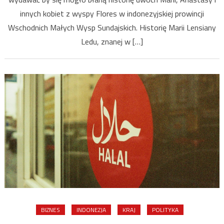
Kościołe
innych kobiet z wyspy Flores w indonezyjskiej prowincji
Wschodnich Małych Wysp Sundajskich. Historię Marii Lensiany
Ledu, znanej w […]
BIZNES
INDONEZJA
KRAJ
POLITYKA