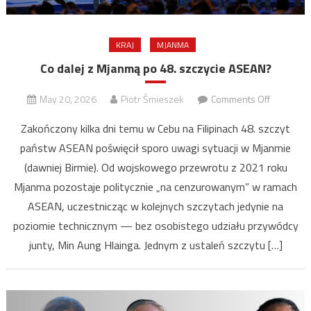
KRAJ
MJANMA
Co dalej z Mjanmą po 48. szczycie ASEAN?
on
May 20, 2026
Piotr Śmieszek
Comments Off
Co
Zakończony kilka dni temu w Cebu na Filipinach 48. szczyt
dalej
państw ASEAN poświęcił sporo uwagi sytuacji w Mjanmie
z
(dawniej Birmie). Od wojskowego przewrotu z 2021 roku
Mjanmą
po
Mjanma pozostaje politycznie „na cenzurowanym” w ramach
48.
ASEAN, uczestnicząc w kolejnych szczytach jedynie na
szczycie
poziomie technicznym — bez osobistego udziału przywódcy
ASEAN?
junty, Min Aung Hlainga. Jednym z ustaleń szczytu […]