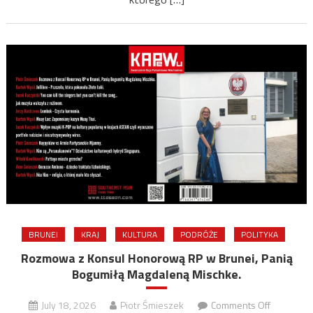
BRUNEI
KRAJ
KULTURA
PODRÓŻE
POLITYKA
Rozmowa z Konsul Honorową RP w Brunei, Panią
Bogumiłą Magdaleną Mischke.
on
July 18, 2026
Piotr Śmieszek
Comments Off