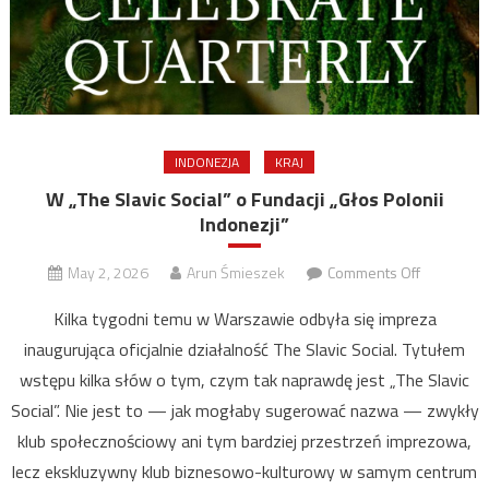
INDONEZJA
KRAJ
W „The Slavic Social” o Fundacji „Głos Polonii
Indonezji”
on
May 2, 2026
Arun Śmieszek
Comments Off
W
Kilka tygodni temu w Warszawie odbyła się impreza
„The
inaugurująca oficjalnie działalność The Slavic Social. Tytułem
Slavic
wstępu kilka słów o tym, czym tak naprawdę jest „The Slavic
Social”
o
Social”. Nie jest to — jak mogłaby sugerować nazwa — zwykły
Fundacji
klub społecznościowy ani tym bardziej przestrzeń imprezowa,
„Głos
lecz ekskluzywny klub biznesowo-kulturowy w samym centrum