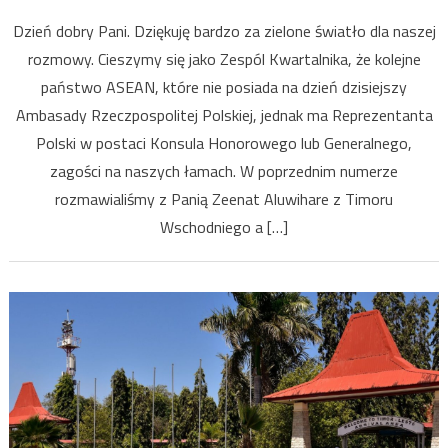
Rozmowa
Dzień dobry Pani. Dziękuję bardzo za zielone światło dla naszej
z
rozmowy. Cieszymy się jako Zespól Kwartalnika, że kolejne
Konsul
państwo ASEAN, które nie posiada na dzień dzisiejszy
Honorow
RP
Ambasady Rzeczpospolitej Polskiej, jednak ma Reprezentanta
w
Polski w postaci Konsula Honorowego lub Generalnego,
Brunei,
zagości na naszych łamach. W poprzednim numerze
Panią
rozmawialiśmy z Panią Zeenat Aluwihare z Timoru
Bogumiłą
Wschodniego a […]
Magdalen
Mischke.