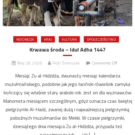
INDONEZJA
KRAJ
KULTURA
SPOŁECZEŃSTWO
Krwawa środa – Idul Adha 1447
on
May 28, 2026
Piotr Śmieszek
Comments Off
Krwawa
Miesiąc Zu al-Hidżdża, dwunasty miesiąc kalendarza
środa
muzułmańskiego, podobnie jak jego łaciński rówieśnik zamyka
–
kończący się właśnie stary arabski rok. Jest on dla wyznawców
Idul
Adha
Mahometa miesiącem szczególnym, gdyż oznacza czas świętej
1447
pielgrzymki Al-Hadż, zwanej dużą i najważniejszą pielgrzymką
pobożnych muzułmanów do Mekki. W czasie pielgrzymki,
dziesiątego dnia miesiąca Zu al-Hidżdża, przypada też
najważniejsze lub — jak […]