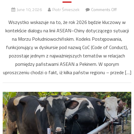
on
June 10, 2026
Piotr Śmieszek
Comments Off
Kodeks
Wszystko wskazuje na to, że rok 2026 będzie kluczowy w
Postępow
kontekście dialogu na linii ASEAN–Chiny dotyczącego sytuacji
na
na Morzu Południowochińskim. Kodeks Postępowania,
Morzu
Południo
funkcjonujący w dyskursie pod nazwą CoC (Code of Conduct),
pozostaje jednym z najważniejszych tematów w relacjach
pomiędzy państwami ASEAN a Pekinem. W sporym
uproszczeniu chodzi o fakt, iż kilka państw regionu – przede […]