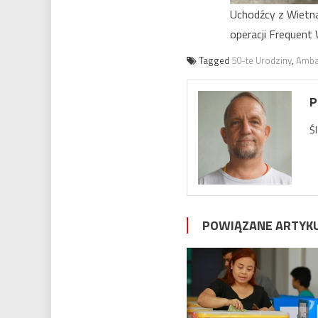
Uchodźcy z Wietn
operacji Frequent 
Tagged
50-te Urodziny
,
Amba
P
Ś
POWIĄZANE ARTYK