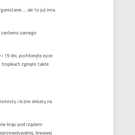
nistanie … ale to już inna
i zarówno samego
i 19 dni, pochłonęła życie
tropikach zginęło także
otesty i liczne debaty na
e kraju pod rządami
eprzewidywalnej, krwawej