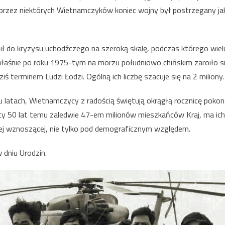
 przez niektórych Wietnamczyków koniec wojny był postrzegany ja
ł do kryzysu uchodźczego na szeroką skalę, podczas którego wi
 właśnie po roku 1975-tym na morzu południowo chińskim zaroiło si
iś terminem Ludzi Łodzi. Ogólną ich liczbę szacuje się na 2 miliony.
u latach, Wietnamczycy z radością świętują okrągłą rocznicę pokon
cy 50 lat temu zaledwie 47-em milionów mieszkańców Kraj, ma ich d
wej wznoszącej, nie tylko pod demograficznym względem.
dniu Urodzin.