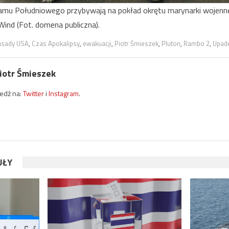
amu Południowego przybywają na pokład okrętu marynarki wojenn
Wind (Fot. domena publiczna).
sady USA
,
Czas Apokalipsy
,
ewakuacji
,
Piotr Śmieszek
,
Pluton
,
Rambo 2
,
Upad
iotr Śmieszek
ledź na:
Twitter
i
Instagram
.
UŁY