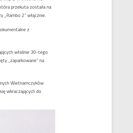
która przekuta została na
zy „Rambo 2” włącznie.
dokumentalne z
ających właśnie 30-tego
ręty „zaparkowane” na
zonych Wietnamczyków
 się wkraczających do