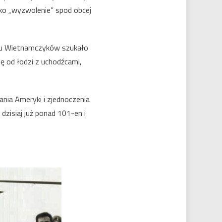
ko „wyzwolenie” spod obcej
elu Wietnamczyków szukało
ę od łodzi z uchodźcami,
ania Ameryki i zjednoczenia
zisiaj już ponad 101-en i