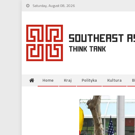
Skip
Saturday, August 08, 2026
to
content
Home
Kraj
Polityka
Kultura
B