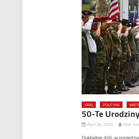
KRAJ
POLITYKA
WIET
50-Te Urodzin
April 28, 2025
Piotr Ś
Dokładnie dziś, w poniedzi