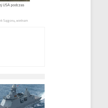
ej USA podczas
ek Sajgonu
,
wietnam