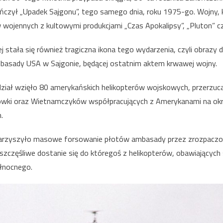
te
kończył „Upadek Sajgonu”, tego samego dnia, roku 1975-go. Wojny, 
Urodziny
 wojennych z kultowymi produkcjami „Czas Apokalipsy”, „Pluton” c
zjednoczonego
Wietnamu
stała się również tragiczna ikona tego wydarzenia, czyli obrazy 
basady USA w Sajgonie, będącej ostatnim aktem krwawej wojny.
dział wzięło 80 amerykańskich helikopterów wojskowych, przerzuc
ówki oraz Wietnamczyków współpracujących z Amerykanami na ok
.
warzyszyło masowe forsowanie płotów ambasady przez zrozpac
 szczęśliwe dostanie się do któregoś z helikopterów, obawiających
łnocnego.