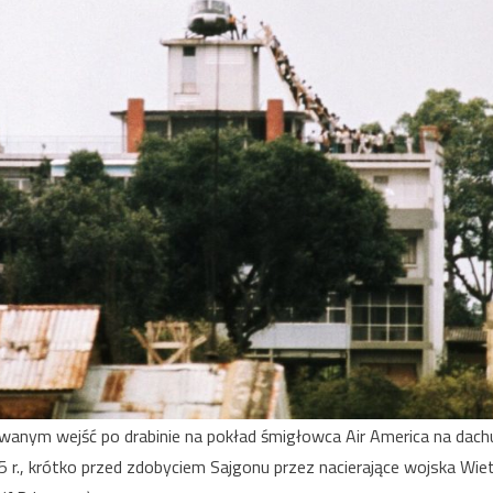
nym wejść po drabinie na pokład śmigłowca Air America na dachu
5 r., krótko przed zdobyciem Sajgonu przez nacierające wojska W