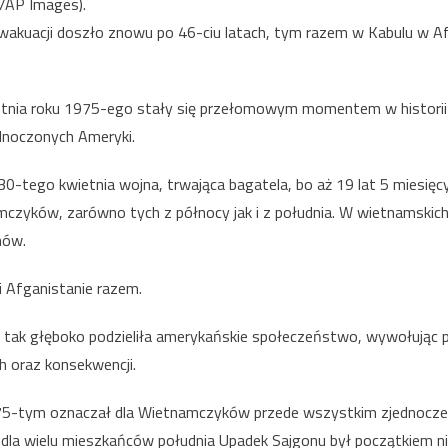
/AP Images).
akuacji doszło znowu po 46-ciu latach, tym razem w Kabulu w Afga
etnia roku 1975-ego stały się przełomowym momentem w histori
dnoczonych Ameryki.
-tego kwietnia wojna, trwająca bagatela, bo aż 19 lat 5 miesięcy 
czyków, zarówno tych z północy jak i z południa. W wietnamskich 
nów.
 i Afganistanie razem.
ak głęboko podzieliła amerykańskie społeczeństwo, wywołując pr
h oraz konsekwencji.
5-tym oznaczał dla Wietnamczyków przede wszystkim zjednoczeni
dla wielu mieszkańców południa Upadek Sajgonu był początkiem ni