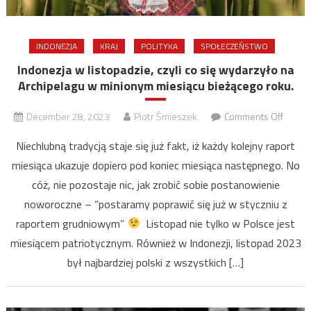
INDONEZJA
KRAJ
POLITYKA
SPOŁECZEŃSTWO
Indonezja w listopadzie, czyli co się wydarzyło na
Archipelagu w minionym miesiącu bieżącego roku.
on
December 28, 2023
Piotr Śmieszek
Comments Off
Indone
Niechlubną tradycją staje się już fakt, iż każdy kolejny raport
w
miesiąca ukazuje dopiero pod koniec miesiąca następnego. No
listopa
cóż, nie pozostaje nic, jak zrobić sobie postanowienie
czyli
co
noworoczne – “postaramy poprawić się już w styczniu z
się
raportem grudniowym”
Listopad nie tylko w Polsce jest
wydar
miesiącem patriotycznym. Również w Indonezji, listopad 2023
na
był najbardziej polski z wszystkich […]
Archip
w
minio