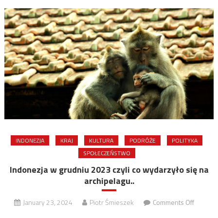
INDONEZJA
KRAJ
KULTURA
PODRÓŻE
POLITYKA
SPOŁECZEŃSTWO
Indonezja w grudniu 2023 czyli co wydarzyło się na
archipelagu..
on
January 23, 2024
Piotr Śmieszek
Comments Off
Indonez