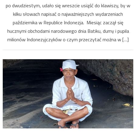
po dwudziestym, udało się wreszcie usiąść do klawiszy, by w
roku
2023-
kilku słowach napisać o najważniejszych wydarzeniach
go,
października w Republice Indonezja. Miesiąc zaczął się
czyli
hucznymi obchodami narodowego dnia Batiku, dumy i pupila
kolejn
milionów Indonezyjczyków o czym przeczytać można w […]
raport
minio
miesią
na
Archip