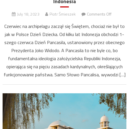
Indonesia
on
July 18, 2023
Piotr Śmieszek
Comments Off
Najważnie
Czerwiec na archipelagu zaczął się Świętem, chociaż nie był to
wydarzen
jak w Polsce Dzień Dziecka. Od kilku lat Indonezja obchodzi 1-
czerwca
szego czerwca Dzień Pancasila, ustanowiony przez obecnego
w
Republice
Prezydenta Joko Widodo. A Pancasila to nie byle co, bo
Indonesia
fundamentalna ideologia założycielska Republiki Indonezja,
opierająca się na pięciu zasadach kardynalnych, określających
funkcjonowanie państwa. Samo Słowo Pancalisa, wywodzi […]