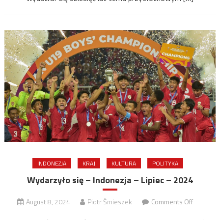
Synów
…
Joko
Widodo.
INDONEZJA
KRAJ
KULTURA
POLITYKA
Wydarzyło się – Indonezja – Lipiec – 2024
on
August 8, 2024
Piotr Śmieszek
Comments Off
Wydarzy