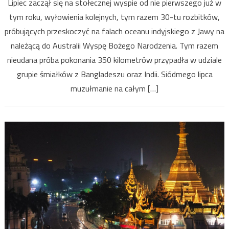
Lipiec zaczął się na stołecznej wyspie od nie pierwszego już w
się
tym roku, wyłowienia kolejnych, tym razem 30-tu rozbitków,
–
próbujących przeskoczyć na falach oceanu indyjskiego z Jawy na
Indonezj
–
należącą do Australii Wyspę Bożego Narodzenia. Tym razem
Lipiec
nieudana próba pokonania 350 kilometrów przypadła w udziale
–
grupie śmiałków z Bangladeszu oraz Indii. Siódmego lipca
2024
muzułmanie na całym […]