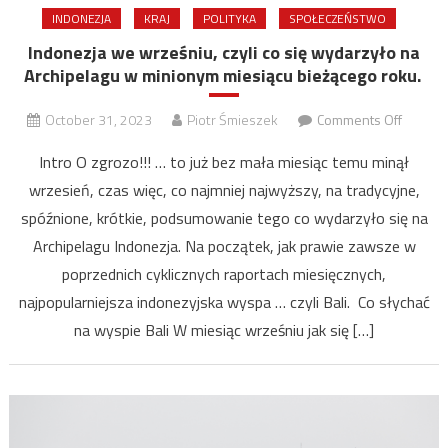
INDONEZJA
KRAJ
POLITYKA
SPOŁECZEŃSTWO
Indonezja we wrześniu, czyli co się wydarzyło na
Archipelagu w minionym miesiącu bieżącego roku.
on
October 31, 2023
Piotr Śmieszek
Comments Off
Indonez
Intro O zgrozo!!! … to już bez mała miesiąc temu minął
we
wrzesień, czas więc, co najmniej najwyższy, na tradycyjne,
wrześni
spóźnione, krótkie, podsumowanie tego co wydarzyło się na
czyli
co
Archipelagu Indonezja. Na początek, jak prawie zawsze w
się
poprzednich cyklicznych raportach miesięcznych,
wydarz
najpopularniejsza indonezyjska wyspa … czyli Bali. Co słychać
na
na wyspie Bali W miesiąc wrześniu jak się […]
Archipe
w
minion
miesiąc
bieżące