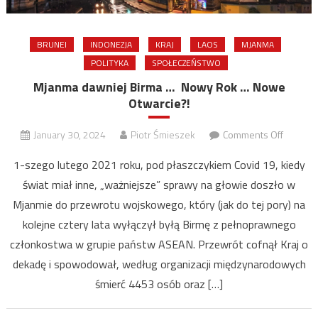
BRUNEI
INDONEZJA
KRAJ
LAOS
MJANMA
POLITYKA
SPOŁECZEŃSTWO
Mjanma dawniej Birma … Nowy Rok … Nowe
Otwarcie?!
on
January 30, 2024
Piotr Śmieszek
Comments Off
Mjanma
1-szego lutego 2021 roku, pod płaszczykiem Covid 19, kiedy
dawniej
świat miał inne, „ważniejsze” sprawy na głowie doszło w
Birma
Mjanmie do przewrotu wojskowego, który (jak do tej pory) na
…
Nowy
kolejne cztery lata wyłączył byłą Birmę z pełnoprawnego
Rok
członkostwa w grupie państw ASEAN. Przewrót cofnął Kraj o
…
dekadę i spowodował, według organizacji międzynarodowych
Nowe
śmierć 4453 osób oraz […]
Otwarci