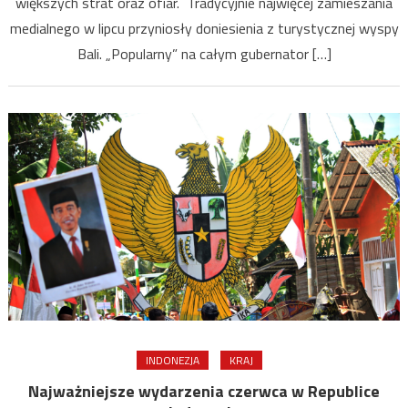
większych strat oraz ofiar. Tradycyjnie najwięcej zamieszania
2023
medialnego w lipcu przyniosły doniesienia z turystycznej wyspy
Bali. „Popularny” na całym gubernator […]
INDONEZJA
KRAJ
Najważniejsze wydarzenia czerwca w Republice