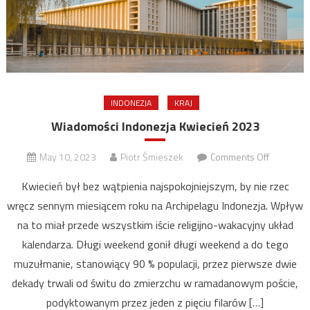
INDONEZJA
KRAJ
Wiadomości Indonezja Kwiecień 2023
on
May 10, 2023
Piotr Śmieszek
Comments Off
Wiadomoś
Kwiecień był bez wątpienia najspokojniejszym, by nie rzec
Indonezja
wręcz sennym miesiącem roku na Archipelagu Indonezja. Wpływ
Kwiecień
na to miał przede wszystkim iście religijno-wakacyjny układ
2023
kalendarza. Długi weekend gonił długi weekend a do tego
muzułmanie, stanowiący 90 % populacji, przez pierwsze dwie
dekady trwali od świtu do zmierzchu w ramadanowym poście,
podyktowanym przez jeden z pięciu filarów […]