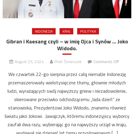
INDONEZJA
KRAJ
POLITYKA
Gibran i Kaesang czyli – w imię Ojca i Synów … Joko
Widodo.
on
August 25, 2024
Piotr Śmieszek
Comments Off
Gibran
We czwartek 22-go sierpnia przez całą niemalże Indonezję
i
przemaszerowały wielotysięczne tłumy, głownie młodych
Kaesang
ludzi, wyrażających swój najwyższy gniew i niezadowolenie,
czyli
–
skierowane przeciwko odchodzącemu „lada dzień” ze
w
stanowiska, Prezydentowi Joko Widodo, znanemu również
imię
światu jako Jokowi. Jawajczyk, któremu indonezyjscy wyborcy
Ojca
zaufali dwa razy, wybierając go na najwyższy urząd w kraju,
i
wydawał się dziesięć lat temu przysłowiowym […]