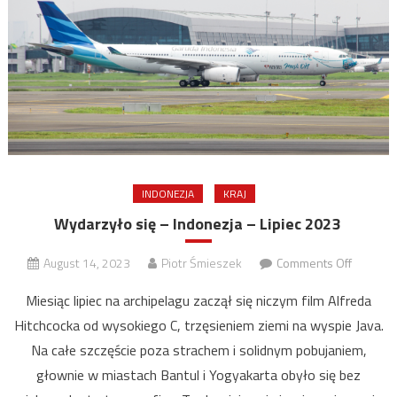
roku.
INDONEZJA
KRAJ
Wydarzyło się – Indonezja – Lipiec 2023
on
August 14, 2023
Piotr Śmieszek
Comments Off
Wydarzy
Miesiąc lipiec na archipelagu zaczął się niczym film Alfreda
się
Hitchcocka od wysokiego C, trzęsieniem ziemi na wyspie Java.
–
Na całe szczęście poza strachem i solidnym pobujaniem,
Indonez
–
głownie w miastach Bantul i Yogyakarta obyło się bez
Lipiec