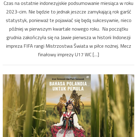
Czas na ostatnie indonezyjskie podsumowanie miesiąca w roku
w
2023-cim. Nie będzie to jednak jeszcze zamykającą rok garść
grudniu
statystyk, ponieważ te pojawiać się będą sukcesywnie, nieco
2023
czyli
później w pierwszym kwartale nowego roku. Na początku
co
grudnia zakończyła się na Jawie pierwsza w historii Indonezji
wydarzy
impreza FIFA rangi Mistrzostwa Świata w piłce nożnej. Mecz
się
finałowy imprezy U17 WC […]
na
archipel