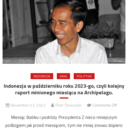
miesią
bieżąc
roku.
INDONEZJA
KRAJ
POLITYKA
Indonezja w październiku roku 2023-go, czyli kolejny
raport minionego miesiąca na Archipelagu.
on
November 23, 2023
Piotr Śmieszek
Comments Off
Indone
Miesiąc Batiku i podróży Prezydenta Z nieco mniejszym
w
poślizgiem jak przed miesiącem, tym nie mniej znowu dopiero
paździ