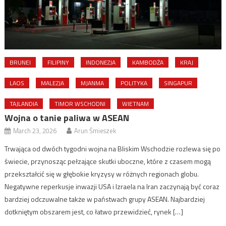
BRUNEI
FILIPINY
INDONEZJA
KAMBODŻA
KRAJ
LAOS
MALEZJA
MJANMA
POLITYKA
SINGAPUR
TAJLANDIA
TIMOR WSCHODNI
WIETNAM
Wojna o tanie paliwa w ASEAN
March 23, 2026
Arun Śmieszek
Trwająca od dwóch tygodni wojna na Bliskim Wschodzie rozlewa się po
świecie, przynosząc pełzające skutki uboczne, które z czasem mogą
przekształcić się w głębokie kryzysy w różnych regionach globu.
Negatywne reperkusje inwazji USA i Izraela na Iran zaczynają być coraz
bardziej odczuwalne także w państwach grupy ASEAN. Najbardziej
dotkniętym obszarem jest, co łatwo przewidzieć, rynek […]