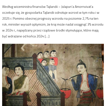
Według wiceministra finansów Tajlandii – Julapun’a Amornvivat’a
oczekuje się, że gospodarka Tajlandii odnotuje wzrost w tym roku i w
2025 r. Pomimo obecnej prognozy wzrostu na poziomie 2,7% na ten
rok, minister wyraził optymizm, że kraj może nadal osiągnąć 3% wzrostu
w 2024 r., napędzany przez rządowe środki stymulujące, które mają
być wdrażane od końca 2024 […]