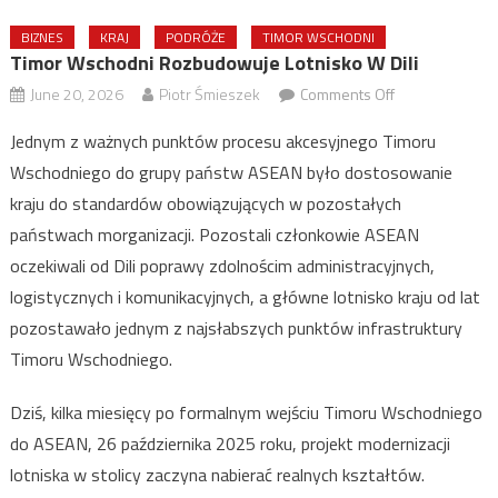
BIZNES
KRAJ
PODRÓŻE
TIMOR WSCHODNI
Timor Wschodni Rozbudowuje Lotnisko W Dili
on
June 20, 2026
Piotr Śmieszek
Comments Off
Timor
Jednym z ważnych punktów procesu akcesyjnego Timoru
Wschodni
Wschodniego do grupy państw ASEAN było dostosowanie
rozbudowuje
kraju do standardów obowiązujących w pozostałych
lotnisko
w
państwach morganizacji. Pozostali członkowie ASEAN
Dili
oczekiwali od Dili poprawy zdolnościm administracyjnych,
logistycznych i komunikacyjnych, a główne lotnisko kraju od lat
pozostawało jednym z najsłabszych punktów infrastruktury
Timoru Wschodniego.
Dziś, kilka miesięcy po formalnym wejściu Timoru Wschodniego
do ASEAN, 26 października 2025 roku, projekt modernizacji
lotniska w stolicy zaczyna nabierać realnych kształtów.