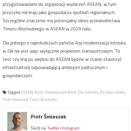
przygotowaniami do organizacji wydarzeń ASEAN, w tym
przyszłej roli kraju jako gospodarza spotkań regionalnych.
Szczególne znaczenie ma potencjalny okres przewodnictwa
Timoru Wschodniego w ASEAN w 2029 roku.
Dla jednego z najmłodszych państw Azji modernizacja lotniska
w Dili nie jest więc wyłącznie projektem transportowym. To
test czy kraj po wejściu do ASEAN będzie w stanie stworzyć
infrastrukturę odpowiadającą ambicjom politycznym i
gospodarczym.
Tagged
ASEAN
,
Asian Development Bank
,
Dili
,
lotnisko
,
Nicolau Lobato
,
Piotr Śmieszek
,
Timor Wschodni
Piotr Śmieszek
Śledź na:
Twitter
i
Instagram
.