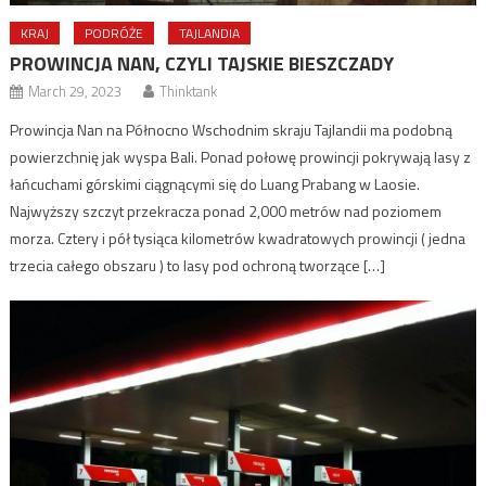
KRAJ
PODRÓŻE
TAJLANDIA
PROWINCJA NAN, CZYLI TAJSKIE BIESZCZADY
March 29, 2023
Thinktank
Prowincja Nan na Północno Wschodnim skraju Tajlandii ma podobną
powierzchnię jak wyspa Bali. Ponad połowę prowincji pokrywają lasy z
łańcuchami górskimi ciągnącymi się do Luang Prabang w Laosie.
Najwyższy szczyt przekracza ponad 2,000 metrów nad poziomem
morza. Cztery i pół tysiąca kilometrów kwadratowych prowincji ( jedna
trzecia całego obszaru ) to lasy pod ochroną tworzące […]