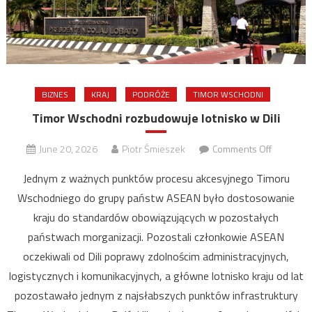
BIZNES
KRAJ
PODRÓŻE
TIMOR WSCHODNI
Timor Wschodni rozbudowuje lotnisko w Dili
on
June 20, 2026
Piotr Śmieszek
Comments Off
Timor
Jednym z ważnych punktów procesu akcesyjnego Timoru
Wschodn
Wschodniego do grupy państw ASEAN było dostosowanie
rozbudow
kraju do standardów obowiązujących w pozostałych
lotnisko
w
państwach morganizacji. Pozostali członkowie ASEAN
Dili
oczekiwali od Dili poprawy zdolnościm administracyjnych,
logistycznych i komunikacyjnych, a główne lotnisko kraju od lat
pozostawało jednym z najsłabszych punktów infrastruktury