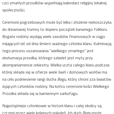
czci zmarłych przodków wypełniają kalendarz religijny lokalnej
społeczności.
Ceremonii pogrzebowych może być kilka i złożenie nieboszczyka
do drewnianej trumny to dopiero początek barwnego folkloru.
Bogate rodziny wydają wiele zasobów finansowych w ciągu
mijających lat od dnia śmierci ważnego członka klanu. Kulminacją
tego procesu uszanowania “wielkiego zmarłego“ jest
ekshumacja przodka, którego szkielet jest myty przy
akompaniamencie orkiestry. Wielka uczta całego klanu podczas
której składa się w ofierze wiele świń i domowych wołów ma
na celu podniesienie rangi ducha
Begu
, który chroni zza światów
żyjących członków rodziny. Na końcu ceremonii kości Wielkiego
Przodka składa się w kamiennym sarkofagu.
Najpotężniejsi członkowie w historii klanu i całej okolicy są
czczeni przez wiele kolejnych pokoleń. Ich duch
Begu
może