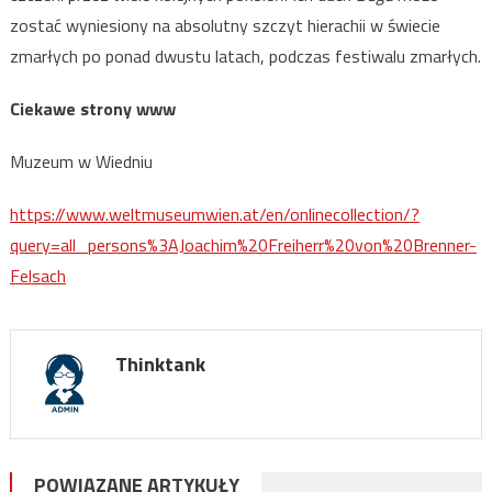
zostać wyniesiony na absolutny szczyt hierachii w świecie
zmarłych po ponad dwustu latach, podczas festiwalu zmarłych.
Ciekawe strony www
Muzeum w Wiedniu
https://www.weltmuseumwien.at/en/onlinecollection/?
query=all_persons%3AJoachim%20Freiherr%20von%20Brenner-
Felsach
Thinktank
POWIĄZANE ARTYKUŁY