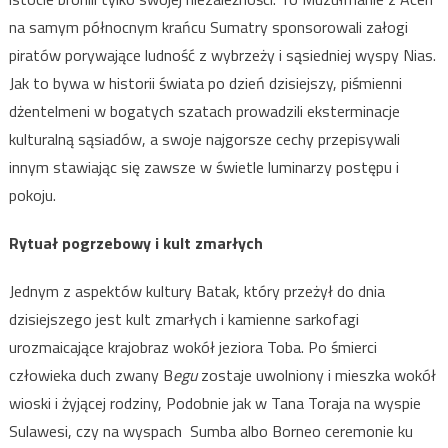
na samym północnym krańcu Sumatry sponsorowali załogi
piratów porywające ludność z wybrzeży i sąsiedniej wyspy Nias.
Jak to bywa w historii świata po dzień dzisiejszy, piśmienni
dżentelmeni w bogatych szatach prowadzili eksterminacje
kulturalną sąsiadów, a swoje najgorsze cechy przepisywali
innym stawiając się zawsze w świetle luminarzy postępu i
pokoju.
Rytuał pogrzebowy i kult zmarłych
Jednym z aspektów kultury Batak, który przeżył do dnia
dzisiejszego jest kult zmarłych i kamienne sarkofagi
urozmaicające krajobraz wokół jeziora Toba. Po śmierci
człowieka duch zwany B
egu
zostaje uwolniony i mieszka wokół
wioski i żyjącej rodziny, Podobnie jak w Tana Toraja na wyspie
Sulawesi, czy na wyspach Sumba albo Borneo ceremonie ku