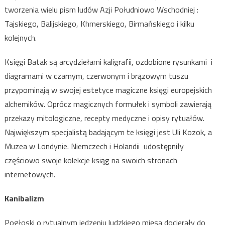
tworzenia wielu pism ludów Azji Południowo Wschodniej :
Tajskiego, Balijskiego, Khmerskiego, Birmańskiego i kilku
kolejnych.
Księgi Batak są arcydziełami kaligrafii, ozdobione rysunkami i
diagramami w czarnym, czerwonym i brązowym tuszu
przypominają w swojej estetyce magiczne księgi europejskich
alchemików. Oprócz magicznych formułek i symboli zawierają
przekazy mitologiczne, recepty medyczne i opisy rytuałów.
Największym specjalistą badającym te księgi jest Uli Kozok, a
Muzea w Londynie. Niemczech i Holandii udostępniły
częściowo swoje kolekcje ksiąg na swoich stronach
internetowych.
Kanibalizm
Pogłoski o rytualnym jedzeniu ludzkiego mięsa docierały do