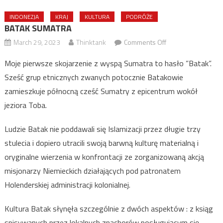
INDONEZJA
KRAJ
KULTURA
PODRÓŻE
BATAK SUMATRA
on
March 29, 2023
Thinktank
Comments Off
BATAK
Moje pierwsze skojarzenie z wyspą Sumatra to hasło ”Batak”.
SUMATRA
Sześć grup etnicznych zwanych potocznie Batakowie
zamieszkuje północną cześć Sumatry z epicentrum wokół
jeziora Toba.
Ludzie Batak nie poddawali się Islamizacji przez długie trzy
stulecia i dopiero utracili swoją barwną kulturę materialną i
oryginalne wierzenia w konfrontacji ze zorganizowaną akcją
misjonarzy Niemieckich działających pod patronatem
Holenderskiej administracji kolonialnej.
Kultura Batak słynęła szczególnie z dwóch aspektów : z ksiąg
spisywanych przez lokalnych znachorów posługującym się