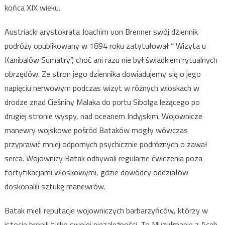
końca XIX wieku.
Austriacki arystokrata Joachim von Brenner swój dziennik
podróży opublikowany w 1894 roku zatytułował “ Wizyta u
Kanibalów Sumatry”, choć ani razu nie był świadkiem rytualnych
obrzędów. Ze stron jego dziennika dowiadujemy się o jego
napięciu nerwowym podczas wizyt w różnych wioskach w
drodze znad Cieśniny Malaka do portu Sibolga leżącego po
drugiej stronie wyspy, nad oceanem Indyjskim. Wojownicze
manewry wojskowe pośród Bataków mogły wówczas
przyprawić mniej odpornych psychicznie podróżnych o zawał
serca. Wojownicy Batak odbywali regularne ćwiczenia poza
fortyfikacjami wioskowymi, gdzie dowódcy oddziałów
doskonalili sztukę manewrów.
Batak mieli reputacje wojowniczych barbarzyńców, którzy w
istocie bronili tylko swojej niezależności. To Muzułmanie z Aceh