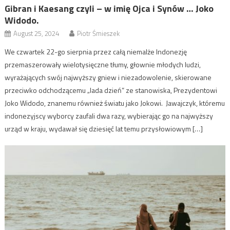
Gibran i Kaesang czyli – w imię Ojca i Synów … Joko
Widodo.
August 25, 2024
Piotr Śmieszek
We czwartek 22-go sierpnia przez całą niemalże Indonezję
przemaszerowały wielotysięczne tłumy, głownie młodych ludzi,
wyrażających swój najwyższy gniew i niezadowolenie, skierowane
przeciwko odchodzącemu „lada dzień” ze stanowiska, Prezydentowi
Joko Widodo, znanemu również światu jako Jokowi. Jawajczyk, któremu
indonezyjscy wyborcy zaufali dwa razy, wybierając go na najwyższy
urząd w kraju, wydawał się dziesięć lat temu przysłowiowym […]