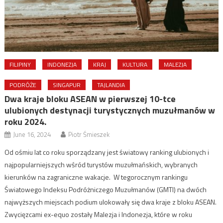
FILIPINY
INDONEZJA
KRAJ
KULTURA
MALEZJA
PODRÓŻE
SINGAPUR
TAJLANDIA
Dwa kraje bloku ASEAN w pierwszej 10-tce
ulubionych destynacji turystycznych muzułmanów w
roku 2024.
June 16, 2024
Piotr Śmieszek
Od ośmiu lat co roku sporządzany jest światowy ranking ulubionych i
najpopularniejszych wśród turystów muzułmańskich, wybranych
kierunków na zagraniczne wakacje. W tegorocznym rankingu
Światowego Indeksu Podróżniczego Muzułmanów (GMTI) na dwóch
najwyższych miejscach podium ulokowały się dwa kraje z bloku ASEAN.
Zwycięzcami ex-equo zostały Malezja i Indonezja, które w roku