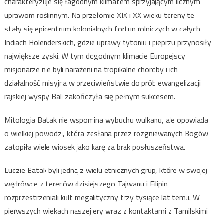
charakteryzuje się łagodnym klimatem sprzyjającym licznym
uprawom roślinnym. Na przełomie XIX i XX wieku tereny te
stały się epicentrum kolonialnych fortun rolniczych w całych
Indiach Holenderskich, gdzie uprawy tytoniu i pieprzu przynosiły
największe zyski. W tym dogodnym klimacie Europejscy
misjonarze nie byli narażeni na tropikalne choroby i ich
działalność misyjna w przeciwieństwie do prób ewangelizacji
rajskiej wyspy Bali zakończyła się pełnym sukcesem.
Mitologia Batak nie wspomina wybuchu wulkanu, ale opowiada
o wielkiej powodzi, która zesłana przez rozgniewanych Bogów
zatopiła wiele wiosek jako karę za brak posłuszeństwa.
Ludzie Batak byli jedną z wielu etnicznych grup, które w swojej
wędrówce z terenów dzisiejszego Tajwanu i Filipin
rozprzestrzeniali kult megalityczny trzy tysiące lat temu. W
pierwszych wiekach naszej ery wraz z kontaktami z Tamilskimi