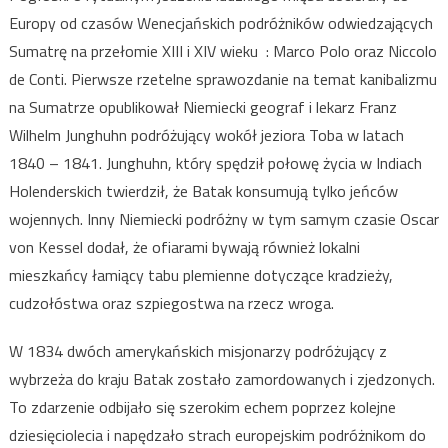
Europy od czasów Wenecjańskich podróżników odwiedzających
Sumatrę na przełomie XIII i XIV wieku : Marco Polo oraz Niccolo
de Conti. Pierwsze rzetelne sprawozdanie na temat kanibalizmu
na Sumatrze opublikował Niemiecki geograf i lekarz Franz
Wilhelm Junghuhn podróżujący wokół jeziora Toba w latach
1840 – 1841. Junghuhn, który spędził połowę życia w Indiach
Holenderskich twierdził, że Batak konsumują tylko jeńców
wojennych. Inny Niemiecki podróżny w tym samym czasie Oscar
von Kessel dodał, że ofiarami bywają również lokalni
mieszkańcy łamiący tabu plemienne dotyczące kradzieży,
cudzołóstwa oraz szpiegostwa na rzecz wroga.
W 1834 dwóch amerykańskich misjonarzy podróżujący z
wybrzeża do kraju Batak zostało zamordowanych i zjedzonych.
To zdarzenie odbijało się szerokim echem poprzez kolejne
dziesięciolecia i napędzało strach europejskim podróżnikom do