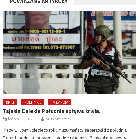
POWIĄZANE ARTYKUŁY
KRAJ
POLITYKA
TAJLANDIA
Tajskie Dalekie Południe spływa krwią.
March 13, 2025
Arun Śmieszek
Kiedy w lutym ubiegłego roku muzułmańscy separatyści z południa
Tajlandii podpisali poważną ugodę z rządem w Bangkoku, wszyscy