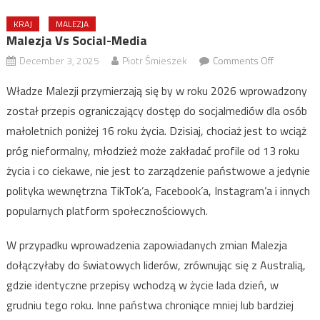
KRAJ
MALEZJA
Malezja Vs Social-Media
on
December 3, 2025
Piotr Śmieszek
Comments Off
Malezja
Władze Malezji przymierzają się by w roku 2026 wprowadzony
vs
został przepis ograniczający dostęp do socjalmediów dla osób
Social-
małoletnich poniżej 16 roku życia. Dzisiaj, chociaż jest to wciąż
Media
próg nieformalny, młodzież może zakładać profile od 13 roku
życia i co ciekawe, nie jest to zarządzenie państwowe a jedynie
polityka wewnętrzna TikTok’a, Facebook’a, Instagram’a i innych
popularnych platform społecznościowych.
W przypadku wprowadzenia zapowiadanych zmian Malezja
dołączyłaby do światowych liderów, zrównując się z Australią,
gdzie identyczne przepisy wchodzą w życie lada dzień, w
grudniu tego roku. Inne państwa chroniące mniej lub bardziej