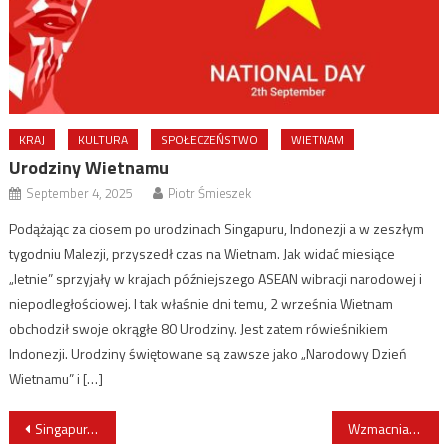
KRAJ
KULTURA
SPOŁECZEŃSTWO
WIETNAM
Urodziny Wietnamu
September 4, 2025
Piotr Śmieszek
Podążając za ciosem po urodzinach Singapuru, Indonezji a w zeszłym
tygodniu Malezji, przyszedł czas na Wietnam. Jak widać miesiące
„letnie” sprzyjały w krajach późniejszego ASEAN wibracji narodowej i
niepodległościowej. I tak właśnie dni temu, 2 września Wietnam
obchodził swoje okrągłe 80 Urodziny. Jest zatem rówieśnikiem
Indonezji. Urodziny świętowane są zawsze jako „Narodowy Dzień
Wietnamu” i […]
Post
Singapur, Indie i Tajlandia zakończyły trójstronne ćwiczenia morskie SITMEX 2025
Wzmacnianie współpracy na linii Kambodża-Polska