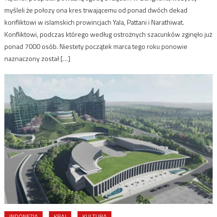
myśleli że połozy ona kres trwającemu od ponad dwóch dekad
konfliktowi w islamskich prowincjach Yala, Pattani i Narathiwat.
Konfliktowi, podczas którego według ostrożnych szacunków zginęło już
ponad 7000 osób. Niestety początek marca tego roku ponowie
naznaczony został […]
INDONEZJA
KRAJ
KULTURA