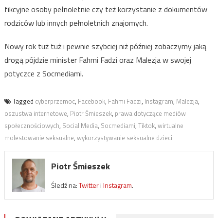
fikcyjne osoby pełnoletnie czy też korzystanie z dokumentów
rodziców lub innych pełnoletnich znajomych.
Nowy rok tuż tuż i pewnie szybciej niż później zobaczymy jaką
drogą pójdzie minister Fahmi Fadzi oraz Malezja w swojej
potyczce z Socmediami.
Tagged
cyberprzemoc
,
Facebook
,
Fahmi Fadzi
,
Instagram
,
Malezja
,
oszustwa internetowe
,
Piotr Śmieszek
,
prawa dotyczące mediów
społecznościowych
,
Social Media
,
Socmediami
,
Tiktok
,
wirtualne
molestowanie seksualne
,
wykorzystywanie seksualne dzieci
Piotr Śmieszek
Śledź na:
Twitter
i
Instagram
.