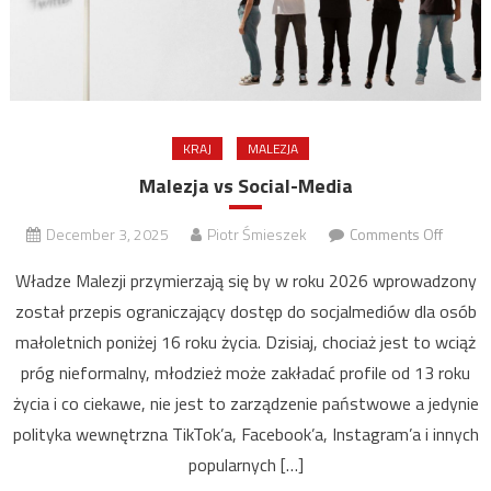
KRAJ
MALEZJA
Malezja vs Social-Media
on
December 3, 2025
Piotr Śmieszek
Comments Off
Malezj
Władze Malezji przymierzają się by w roku 2026 wprowadzony
vs
został przepis ograniczający dostęp do socjalmediów dla osób
Social-
małoletnich poniżej 16 roku życia. Dzisiaj, chociaż jest to wciąż
Media
próg nieformalny, młodzież może zakładać profile od 13 roku
życia i co ciekawe, nie jest to zarządzenie państwowe a jedynie
polityka wewnętrzna TikTok’a, Facebook’a, Instagram’a i innych
popularnych […]