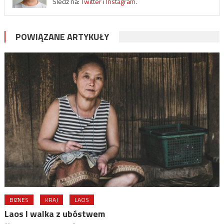
Śledź na:
Twitter
i
Instagram
.
POWIĄZANE ARTYKUŁY
BIZNES
KRAJ
LAOS
Laos I walka z ubóstwem