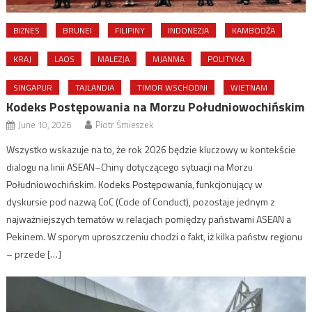
BIZNES
BRUNEI
FILIPINY
INDONEZJA
KAMBODŻA
KRAJ
LAOS
MALEZJA
MJANMA
POLITYKA
SINGAPUR
TAJLANDIA
TIMOR WSCHODNI
WIETNAM
Kodeks Postępowania na Morzu Południowochińskim
June 10, 2026
Piotr Śmieszek
Wszystko wskazuje na to, że rok 2026 będzie kluczowy w kontekście
dialogu na linii ASEAN–Chiny dotyczącego sytuacji na Morzu
Południowochińskim. Kodeks Postępowania, funkcjonujący w
dyskursie pod nazwą CoC (Code of Conduct), pozostaje jednym z
najważniejszych tematów w relacjach pomiędzy państwami ASEAN a
Pekinem. W sporym uproszczeniu chodzi o fakt, iż kilka państw regionu
– przede […]