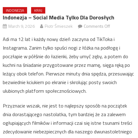
INDONEZJA
KRAJ
Indonezja – Social Media Tylko Dla Dorosłych
on
March 9, 2026
Piotr Śmieszek
Comments Off
Indonezja
Adi ma 12 lat i każdy nowy dzień zaczyna od TikToka i
–
Instagrama. Zanim tylko spuści nogi z łóżka na podłogę i
social
poczłapie w półśnie do łazienki, żeby umyć zęby, a potem do
media
tylko
kuchni na śniadanie przygotowane przez mamę, sięga ręką po
dla
leżący obok telefon. Pierwsze minuty dnia spędza, przesuwając
dorosłych
bezwiednie kciukiem po ekranie i skrolując posty swoich
ulubionych platform społecznościowych.
Przyznacie wszak, nie jest to najlepszy sposób na początek
dnia dorastającego nastolatka, tym bardziej że za zalewem
ogłupiających filmików i informacji czai się istne tsunami treści
zdecydowanie niebezpiecznych dla naszego dwunastoletniego