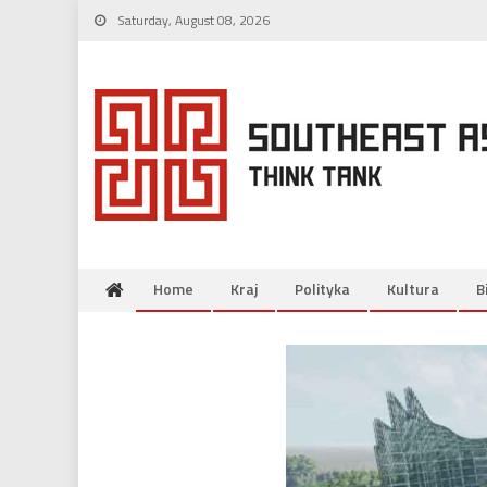
Skip
Saturday, August 08, 2026
to
content
Home
Kraj
Polityka
Kultura
B