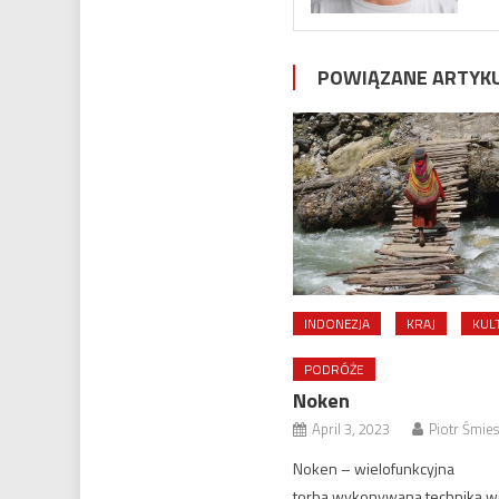
POWIĄZANE ARTYK
INDONEZJA
KRAJ
KUL
PODRÓŻE
Noken
April 3, 2023
Piotr Śmie
Noken – wielofunkcyjna
torba wykonywana techniką wi