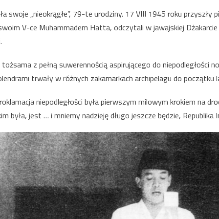
17
ła swoje „nieokrągłe”, 79-te urodziny. 17 VIII 1945 roku przyszły 
VIII
e swoim V-ce Muhammadem Hatta, odczytali w jawajskiej Dżakarcie
–
i.
Merdeka
znaczy
e tożsama z pełną suwerennością aspirującego do niepodległości
Niepodległość
Holendrami trwały w różnych zakamarkach archipelagu do początku 
–
Rocznica
proklamacja niepodległości była pierwszym milowym krokiem na dr
Proklamacji
m była, jest … i mniemy nadzieję długo jeszcze będzie, Republika 
Niepodległości.