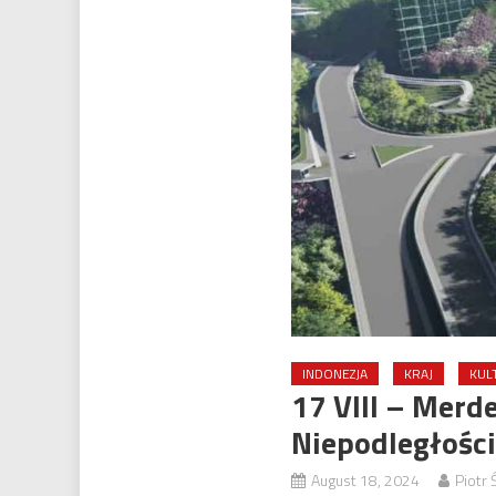
INDONEZJA
KRAJ
KUL
17 VIII – Merd
Niepodległości
August 18, 2024
Piotr