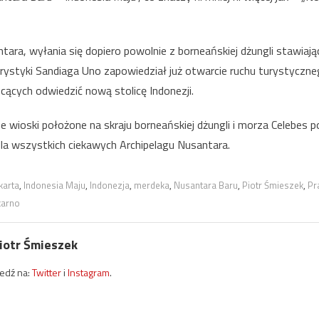
ara, wyłania się dopiero powolnie z borneańskiej dżungli stawiają
urystyki Sandiaga Uno zapowiedział już otwarcie ruchu turystyczneg
cących odwiedzić nową stolicę Indonezji.
ne wioski położone na skraju borneańskiej dżungli i morza Celebes
a wszystkich ciekawych Archipelagu Nusantara.
karta
,
Indonesia Maju
,
Indonezja
,
merdeka
,
Nusantara Baru
,
Piotr Śmieszek
,
Pr
karno
iotr Śmieszek
ledź na:
Twitter
i
Instagram
.