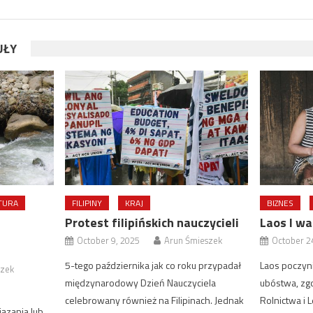
UŁY
TURA
FILIPINY
KRAJ
BIZNES
Protest filipińskich nauczycieli
Laos I w
October 9, 2025
Arun Śmieszek
October 2
5-tego października jak co roku przypadał
Laos poczyni
szek
międzynarodowy Dzień Nauczyciela
ubóstwa, zg
celebrowany również na Filipinach. Jednak
Rolnictwa i 
ązania lub