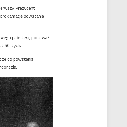
pierwszy Prezydent
 proklamację powstania
 nowego państwa, ponieważ
lat 50-tych.
odze do powstania
Indonezja.