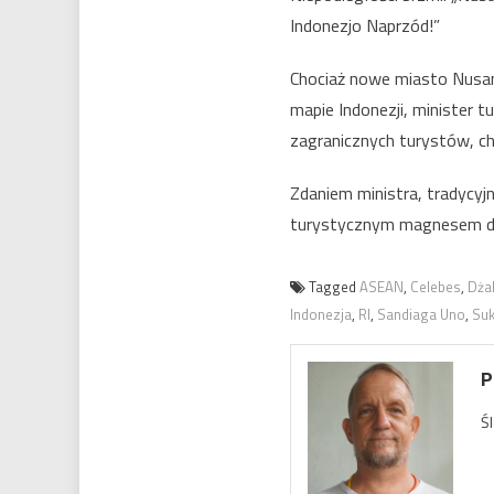
Indonezjo Naprzód!”
Chociaż nowe miasto Nusant
mapie Indonezji, minister t
zagranicznych turystów, ch
Zdaniem ministra, tradycyj
turystycznym magnesem dl
Tagged
ASEAN
,
Celebes
,
Dża
Indonezja
,
RI
,
Sandiaga Uno
,
Su
P
Ś