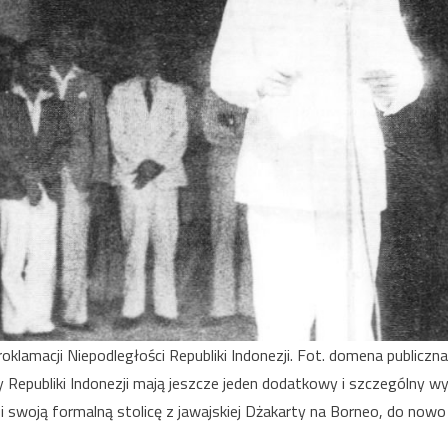
klamacji Niepodległości Republiki Indonezji. Fot. domena publiczna
 Republiki Indonezji mają jeszcze jeden dodatkowy i szczególny w
i swoją formalną stolicę z jawajskiej Dżakarty na Borneo, do no