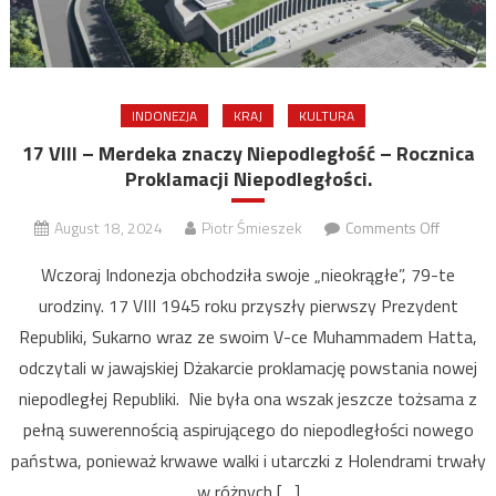
INDONEZJA
KRAJ
KULTURA
17 VIII – Merdeka znaczy Niepodległość – Rocznica
Proklamacji Niepodległości.
on
August 18, 2024
Piotr Śmieszek
Comments Off
17
Wczoraj Indonezja obchodziła swoje „nieokrągłe”, 79-te
VIII
urodziny. 17 VIII 1945 roku przyszły pierwszy Prezydent
–
Republiki, Sukarno wraz ze swoim V-ce Muhammadem Hatta,
Merdek
znaczy
odczytali w jawajskiej Dżakarcie proklamację powstania nowej
Niepodl
niepodległej Republiki. Nie była ona wszak jeszcze tożsama z
–
pełną suwerennością aspirującego do niepodległości nowego
Rocznic
państwa, ponieważ krwawe walki i utarczki z Holendrami trwały
Proklama
w różnych […]