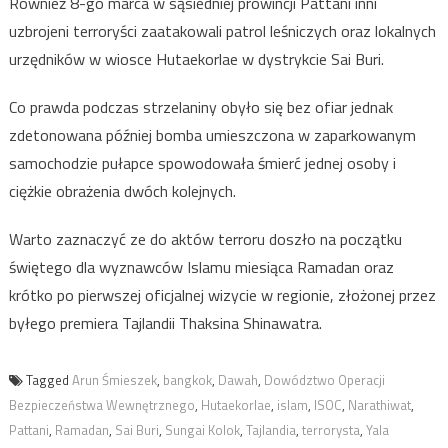
Również 8-go marca w sąsiedniej prowincji Pattani inni
uzbrojeni terroryści zaatakowali patrol leśniczych oraz lokalnych
urzędników w wiosce Hutaekorlae w dystrykcie Sai Buri.
Co prawda podczas strzelaniny obyło się bez ofiar jednak
zdetonowana później bomba umieszczona w zaparkowanym
samochodzie pułapce spowodowała śmierć jednej osoby i
ciężkie obrażenia dwóch kolejnych.
Warto zaznaczyć ze do aktów terroru doszło na początku
świętego dla wyznawców Islamu miesiąca Ramadan oraz
krótko po pierwszej oficjalnej wizycie w regionie, złożonej przez
byłego premiera Tajlandii Thaksina Shinawatra.
Tagged
Arun Śmieszek
,
bangkok
,
Dawah
,
Dowództwo Operacji
Bezpieczeństwa Wewnętrznego
,
Hutaekorlae
,
islam
,
ISOC
,
Narathiwat
,
Pattani
,
Ramadan
,
Sai Buri
,
Sungai Kolok
,
Tajlandia
,
terrorysta
,
Yala