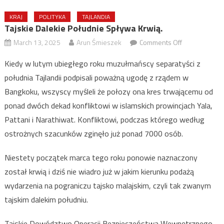
KRAJ
POLITYKA
TAJLANDIA
Tajskie Dalekie Południe Spływa Krwią.
on
March 13, 2025
Arun Śmieszek
Comments Off
Tajskie
Kiedy w lutym ubiegłego roku muzułmańscy separatyści z
Dalekie
południa Tajlandii podpisali poważną ugodę z rządem w
Południe
Bangkoku, wszyscy myśleli że połozy ona kres trwającemu od
spływa
krwią.
ponad dwóch dekad konfliktowi w islamskich prowincjach Yala,
Pattani i Narathiwat. Konfliktowi, podczas którego według
ostrożnych szacunków zginęło już ponad 7000 osób.
Niestety początek marca tego roku ponowie naznaczony
został krwią i dziś nie wiadro już w jakim kierunku podażą
wydarzenia na pograniczu tajsko malajskim, czyli tak zwanym
tajskim dalekim południu.
Tajskie Dowództwo Operacji Bezpieczeństwa Wewnętrznego