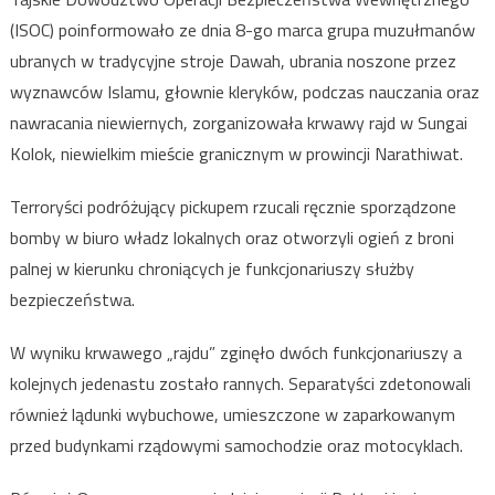
(ISOC) poinformowało ze dnia 8-go marca grupa muzułmanów
ubranych w tradycyjne stroje Dawah, ubrania noszone przez
wyznawców Islamu, głownie kleryków, podczas nauczania oraz
nawracania niewiernych, zorganizowała krwawy rajd w Sungai
Kolok, niewielkim mieście granicznym w prowincji Narathiwat.
Terroryści podróżujący pickupem rzucali ręcznie sporządzone
bomby w biuro władz lokalnych oraz otworzyli ogień z broni
palnej w kierunku chroniących je funkcjonariuszy służby
bezpieczeństwa.
W wyniku krwawego „rajdu” zginęło dwóch funkcjonariuszy a
kolejnych jedenastu zostało rannych. Separatyści zdetonowali
również lądunki wybuchowe, umieszczone w zaparkowanym
przed budynkami rządowymi samochodzie oraz motocyklach.