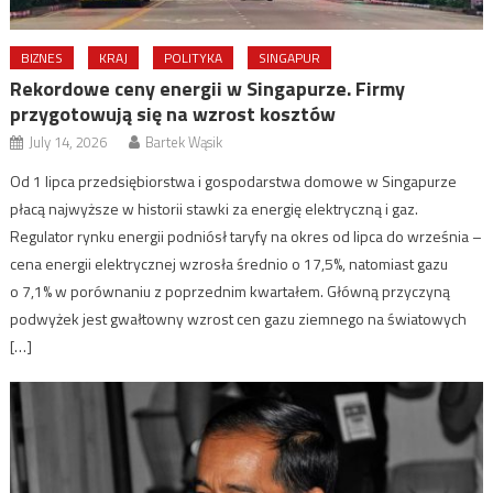
BIZNES
KRAJ
POLITYKA
SINGAPUR
Rekordowe ceny energii w Singapurze. Firmy
przygotowują się na wzrost kosztów
July 14, 2026
Bartek Wąsik
Od 1 lipca przedsiębiorstwa i gospodarstwa domowe w Singapurze
płacą najwyższe w historii stawki za energię elektryczną i gaz.
Regulator rynku energii podniósł taryfy na okres od lipca do września –
cena energii elektrycznej wzrosła średnio o 17,5%, natomiast gazu
o 7,1% w porównaniu z poprzednim kwartałem. Główną przyczyną
podwyżek jest gwałtowny wzrost cen gazu ziemnego na światowych
[…]