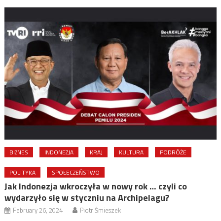
BIZNES
INDONEZJA
KRAJ
KULTURA
PODRÓŻE
POLITYKA
SPOŁECZEŃSTWO
Jak Indonezja wkroczyła w nowy rok … czyli co
wydarzyło się w styczniu na Archipelagu?
February 26, 2024
Piotr Śmieszek