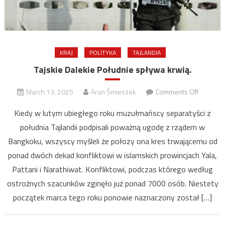
KRAJ
POLITYKA
TAJLANDIA
Tajskie Dalekie Południe spływa krwią.
on
March 13, 2025
Arun Śmieszek
Comments Off
Tajskie
Kiedy w lutym ubiegłego roku muzułmańscy separatyści z
Dalekie
południa Tajlandii podpisali poważną ugodę z rządem w
Południe
Bangkoku, wszyscy myśleli że połozy ona kres trwającemu od
spływa
krwią.
ponad dwóch dekad konfliktowi w islamskich prowincjach Yala,
Pattani i Narathiwat. Konfliktowi, podczas którego według
ostrożnych szacunków zginęło już ponad 7000 osób. Niestety
początek marca tego roku ponowie naznaczony został […]