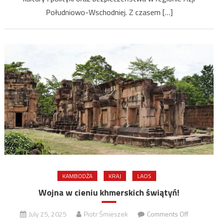
Południowo-Wschodniej. Z czasem […]
KAMBODŻA
KRAJ
LAOS
Wojna w cieniu khmerskich świątyń!
on
July 25, 2025
Piotr Śmieszek
Comments Off