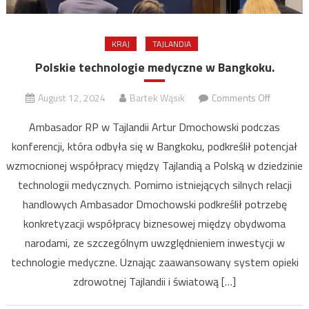
KRAJ
TAJLANDIA
Polskie technologie medyczne w Bangkoku.
on
August 12, 2024
Bartek Wąsik
Comments Off
Polskie
Ambasador RP w Tajlandii Artur Dmochowski podczas
technolo
konferencji, która odbyła się w Bangkoku, podkreślił potencjał
medyczn
wzmocnionej współpracy między Tajlandią a Polską w dziedzinie
w
Bangkoku
technologii medycznych. Pomimo istniejących silnych relacji
handlowych Ambasador Dmochowski podkreślił potrzebę
konkretyzacji współpracy biznesowej między obydwoma
narodami, ze szczególnym uwzględnieniem inwestycji w
technologie medyczne. Uznając zaawansowany system opieki
zdrowotnej Tajlandii i światową […]