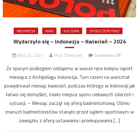
INDONEZJA
KRAJ
KULTURA
SPOŁECZEŃSTWO
Wydarzyło się – Indonezja – Kwiecień – 2024
on
May 25, 2024
Piotr Śmieszek
Comments Off
Wydarzył
Ze sporym poślizgiem oddajemy w wasze ręce kolejny raport
się
miesiąca z Archipelagu Indonezja. Tym razem na warsztat
–
powędrował miesiąc kwiecień, podczas którego w Indonezji jak
Indonezja
–
łatwo się domyśleć, miało miejsce sporo ciekawych zdarzeń i
Kwiecień
sytuacji. – Miesiąc zaczął się aferą badmintonową. Ośmiu
–
znanych badmintonistów stanęło przed sądem sportowym w
2024
zawiązku z aferą ustawiania i przekupywania […]