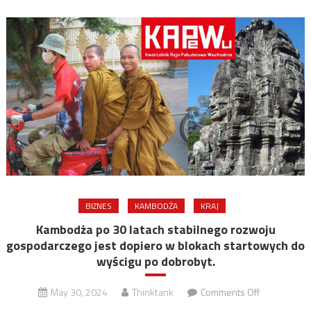
BIZNES
KAMBODŻA
KRAJ
Kambodża po 30 latach stabilnego rozwoju
gospodarczego jest dopiero w blokach startowych do
wyścigu po dobrobyt.
on
May 30, 2024
Thinktank
Comments Off
Kambodża