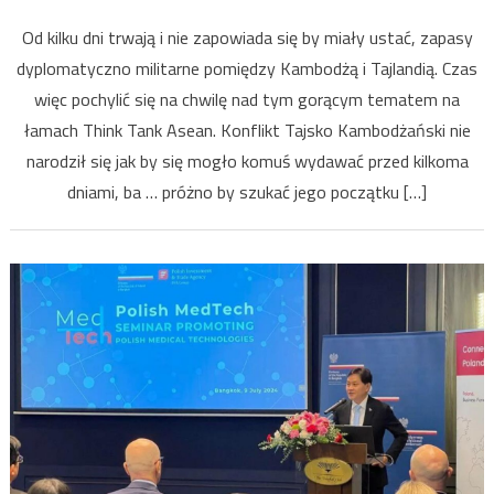
Wojna
Od kilku dni trwają i nie zapowiada się by miały ustać, zapasy
w
dyplomatyczno militarne pomiędzy Kambodżą i Tajlandią. Czas
cieniu
więc pochylić się na chwilę nad tym gorącym tematem na
khmerski
świątyń!
łamach Think Tank Asean. Konflikt Tajsko Kambodżański nie
narodził się jak by się mogło komuś wydawać przed kilkoma
dniami, ba … próżno by szukać jego początku […]