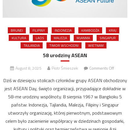
BRUNEI
FILIPINY
INDONEZJA
KAMBODŻA
KRAJ
KULTURA
LAOS
MALEZJA
MJANMA
SINGAPUR
TAJLANDIA
TIMOR WSCHODNI
WIETNAM
58 urodziny ASEAN
on
August 8, 2025
Piotr Śmieszek
Comments Off
58
Dziś w dziesięciu stolicach członków grupy ASEAN obchodzony
urodziny
jest ASEAN Day, święto organizacji, przypadające dokładnie w
ASEAN
58-me urodziny wspólnoty. 8 sierpnia 1967 w Bangkoku 5
państw: Indonezja, Tajlandia, Malezja, Filipiny i Singapur
utworzyły organizację, której pierwotnym, podstawowym
celem było zacienienie współpracy w dziedzinach gospodarki,
kultury i polityki oraz bezpieczeństwa w regionie Azji