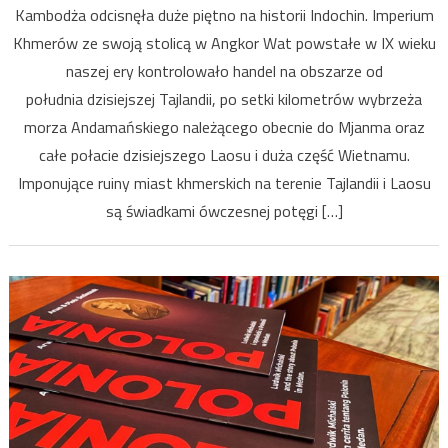
Kambodża odcisnęła duże piętno na historii Indochin. Imperium
po
Khmerów ze swoją stolicą w Angkor Wat powstałe w IX wieku
30
naszej ery kontrolowało handel na obszarze od
latach
stabilnego
południa dzisiejszej Tajlandii, po setki kilometrów wybrzeża
rozwoju
morza Andamańskiego należącego obecnie do Mjanma oraz
gospodarcz
całe połacie dzisiejszego Laosu i duża część Wietnamu.
jest
Imponujące ruiny miast khmerskich na terenie Tajlandii i Laosu
dopiero
są świadkami ówczesnej potęgi […]
w
blokach
startowych
do
wyścigu
po
dobrobyt.