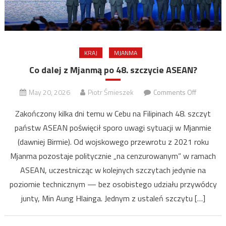
KRAJ
MJANMA
Co dalej z Mjanmą po 48. szczycie ASEAN?
on
May 20, 2026
Piotr Śmieszek
Comments Off
Co
Zakończony kilka dni temu w Cebu na Filipinach 48. szczyt
dalej
państw ASEAN poświęcił sporo uwagi sytuacji w Mjanmie
z
(dawniej Birmie). Od wojskowego przewrotu z 2021 roku
Mjanmą
po
Mjanma pozostaje politycznie „na cenzurowanym” w ramach
48.
ASEAN, uczestnicząc w kolejnych szczytach jedynie na
szczycie
poziomie technicznym — bez osobistego udziału przywódcy
ASEAN?
junty, Min Aung Hlainga. Jednym z ustaleń szczytu […]