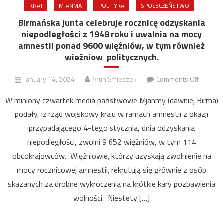
KRAJ
MJANMA
POLITYKA
SPOŁECZEŃSTWO
Birmańska junta celebruje rocznicę odzyskania
niepodległości z 1948 roku i uwalnia na mocy
amnestii ponad 9600 więźniów, w tym również
wieźniow politycznych.
on
January 14, 2024
Arun Śmieszek
Comments Off
Birmańs
W miniony czwartek media państwowe Mjanmy (dawniej Birma)
junta
podały, iż rząd wojskowy kraju w ramach amnestii z okazji
celebruj
przypadającego 4-tego stycznia, dnia odzyskania
rocznicę
odzyska
niepodległości, zwolni 9 652 więźniów, w tym 114
niepodl
obcokrajowców. Więźniowie, którzy uzyskają zwolnienie na
z
mocy rocznicowej amnestii, rekrutują się głównie z osób
1948
skazanych za drobne wykroczenia na krótkie kary pozbawienia
roku
wolności. Niestety […]
i
uwalnia