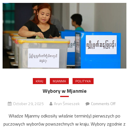
KRAJ
MJANMA
POLITYKA
Wybory w Mjanmie
on
October 29, 2025
Arun Śmieszek
Comments Off
Wybory
Władze Mjanmy odkosiły właśnie termin(y) pierwszych po
w
puczowych wyborów powszechnych w kraju. Wybory zgodnie z
Mjanmi