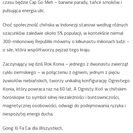
czasu będzie Cap Go Meh – barwne parady, tańce smoków i
pulsująca energia ulic.
Choć społeczność chińska w Indonezji stanowi według różnych
szacunków zaledwie około 5% populacji, w kontekście niemal
300-milionowej Republiki mówimy o kilkunastu milionach ludzi –
o sile, która współtworzy pejzaż tego kraju.
Zaczynający się dziś Rok Konia – jednego z dwunastu zwierząt
cyklu ziemskiego – w połączeniu z ogniem, jednym z pięciu
żywiołów niebiańskich, tworzy unikalną konfigurację: Ognistego
Konia, który powraca raz na 60 lat. A Ognisty Koń w chińskim
horoskopie to symbol silnej niezależności i buntowniczości,
magnetycznej osobowości, odwagi do podejmowania ryzyka i
niespożytej energii ducha.
Gong Xi Fa Cai dla Wszystkich.