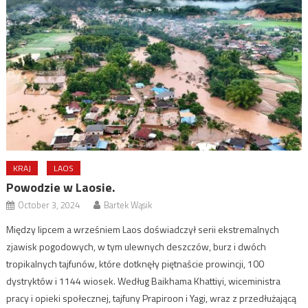
KRAJ
LAOS
Powodzie w Laosie.
October 3, 2024
Bartek Wąsik
Między lipcem a wrześniem Laos doświadczył serii ekstremalnych
zjawisk pogodowych, w tym ulewnych deszczów, burz i dwóch
tropikalnych tajfunów, które dotknęły piętnaście prowincji, 100
dystryktów i 1144 wiosek. Według Baikhama Khattiyi, wiceministra
pracy i opieki społecznej, tajfuny Prapiroon i Yagi, wraz z przedłużającą