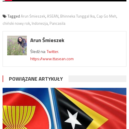
Tagged
Arun Śmieszek
,
ASEAN
,
Bhinneka Tunggal Ika
,
Cap Go Meh
,
chiński nowy rok
,
Indonezja
,
Pancasila
Arun Śmieszek
Śledź na:
Twitter
.
https://www.ttasean.com
POWIĄZANE ARTYKUŁY