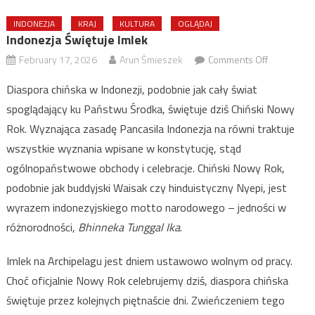
INDONEZJA
KRAJ
KULTURA
OGLĄDAJ
Indonezja Świętuje Imlek
on
February 17, 2026
Arun Śmieszek
Comments Off
Indonezja
Diaspora chińska w Indonezji, podobnie jak cały świat
świętuje
spoglądający ku Państwu Środka, świętuje dziś Chiński Nowy
Imlek
Rok. Wyznająca zasadę Pancasila Indonezja na równi traktuje
wszystkie wyznania wpisane w konstytucję, stąd
ogólnopaństwowe obchody i celebracje. Chiński Nowy Rok,
podobnie jak buddyjski Waisak czy hinduistyczny Nyepi, jest
wyrazem indonezyjskiego motto narodowego – jedności w
różnorodności,
Bhinneka Tunggal Ika
.
Imlek na Archipelagu jest dniem ustawowo wolnym od pracy.
Choć oficjalnie Nowy Rok celebrujemy dziś, diaspora chińska
świętuje przez kolejnych piętnaście dni. Zwieńczeniem tego