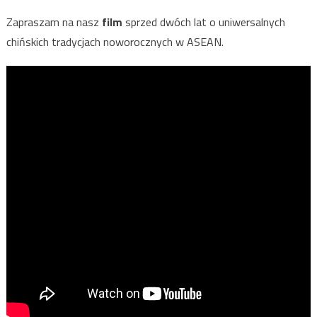
Zapraszam na nasz
film
sprzed dwóch lat o uniwersalnych
chińskich tradycjach noworocznych w ASEAN.