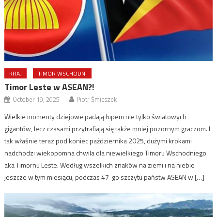
KRAJ
TIMOR WSCHODNI
Timor Leste w ASEAN?!
October 19, 2025
Piotr Śmieszek
Wielkie momenty dziejowe padają łupem nie tylko światowych
gigantów, lecz czasami przytrafiają się także mniej pozornym graczom. I
tak właśnie teraz pod koniec października 2025, dużymi krokami
nadchodzi wiekopomna chwila dla niewielkiego Timoru Wschodniego
aka Timornu Leste. Według wszelkich znaków na ziemi i na niebie
jeszcze w tym miesiącu, podczas 47-go szczytu państw ASEAN w […]