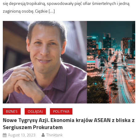
się depresją tropikalną, spowodowały pięć ofiar śmiertelnych i jedną
zaginioną osobę. Ciężkie […]
BIZNES
OGLĄDAJ
POLITYKA
Nowe Tygrysy Azji. Ekonomia krajów ASEAN z bliska z
Sergiuszem Prokuratem
August 13, 2023
Thinktank