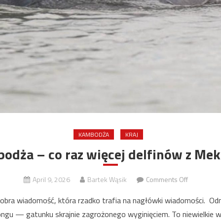
KAMBODŻA
KRAJ
odża – co raz więcej delfinów z Me
on
April 9, 2026
Bartek Wąsik
Comments Off
Kambodża
obra wiadomość, która rzadko trafia na nagłówki wiadomości. Od
–
gu — gatunku skrajnie zagrożonego wyginięciem. To niewielkie wy
co