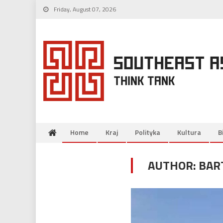
Skip
Friday, August 07, 2026
to
content
Home
Kraj
Polityka
Kultura
B
AUTHOR:
BAR