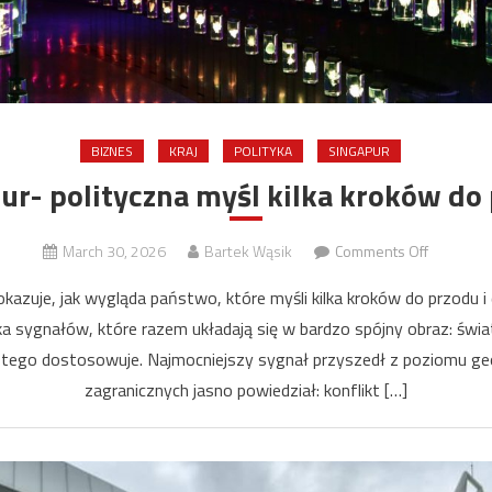
BIZNES
KRAJ
POLITYKA
SINGAPUR
ur- polityczna myśl kilka kroków do
on
March 30, 2026
Bartek Wąsik
Comments Off
Singapur-
pokazuje, jak wygląda państwo, które myśli kilka kroków do przodu 
polityczn
lka sygnałów, które razem układają się w bardzo spójny obraz: świat
myśl
 tego dostosowuje. Najmocniejszy sygnał przyszedł z poziomu geo
kilka
kroków
zagranicznych jasno powiedział: konflikt […]
do
przodu