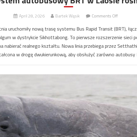
ystem autobusowy BRT w Laosie rośn
on
April 28, 2026
Bartek Wąsik
Comments Off
System
tnia uruchomiły nową trasę systemu Bus Rapid Transit (BRT), łącz
autobuso
Ngum w dystrykcie Sikhottabong. To pierwsze rozszerzenie sieci p
BRT
na nabierać realnego kształtu. Nowa linia przebiega przez Setthath
w
Laosie
tałcona w drogę dwukierunkową, aby obsłużyć zarówno autobusy 
rośnie