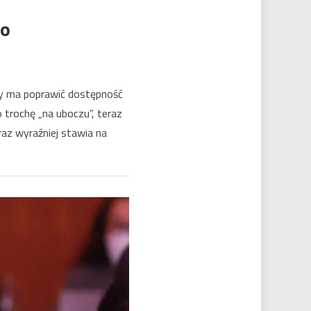
ko
óry ma poprawić dostępność
o trochę „na uboczu”, teraz
raz wyraźniej stawia na
arodowe