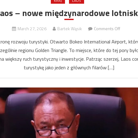
KRAJ
LAOS
aos – nowe międzynarodowe lotnis
on
March 27, 2026
Bartek Wąsik
Comments Off
Laos
stronę rozwoju turystyki. Otwarto Bokeo International Airport, kt
–
czególnie regionu Golden Triangle. To miejsce, które do tej pory był
nowe
na większy ruch turystyczny i inwestycje. Patrząc szerzej, Laos co
międzyn
lotnisko
turystykę jako jeden z głównych filarów […]