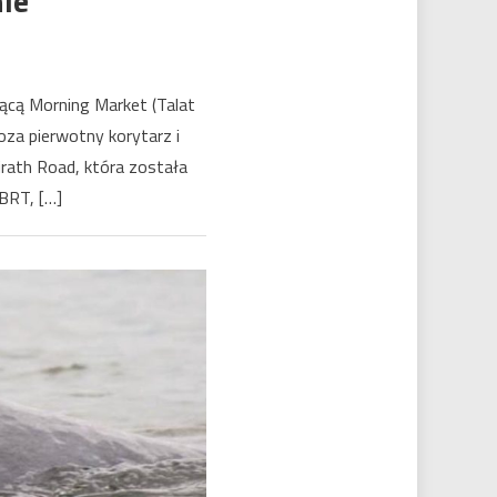
ie
ącą Morning Market (Talat
wy
oza pierwotny korytarz i
irath Road, która została
BRT, […]