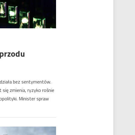
 przodu
i działa bez sentymentów.
a
 się zmienia, ryzyko rośnie
polityki. Minister spraw