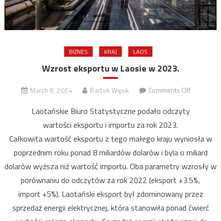
BIZNES
KRAJ
LAOS
Wzrost eksportu w Laosie w 2023.
on
March 8, 2024
Bartek Wąsik
Comments Off
Wzrost
Laotańskie Biuro Statystyczne podało odczyty
eksportu
wartości eksportu i importu za rok 2023.
w
Całkowita wartość eksportu z tego małego kraju wyniosła w
Laosie
w
poprzednim roku ponad 8 miliardów dolarów i byla o miliard
2023.
dolarów wyższa niż wartość importu. Oba parametry wzrosły w
porównaniu do odczytów za rok 2022 (eksport +3.5%,
import +5%). Laotański eksport był zdominowany przez
sprzedaż energii elektrycznej, która stanowiła ponad ćwierć