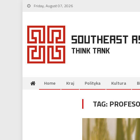
Skip
Friday, August 07, 2026
to
content
Home
Kraj
Polityka
Kultura
B
TAG:
PROFESO