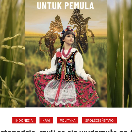
INDONEZJA
KRAJ
POLITYKA
SPOŁECZEŃSTWO