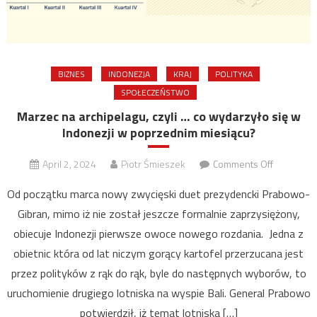
BIZNES
INDONEZJA
KRAJ
POLITYKA
SPOŁECZEŃSTWO
Marzec na archipelagu, czyli … co wydarzyło się w
Indonezji w poprzednim miesiącu?
on
April 2, 2024
Piotr Śmieszek
Comments Off
Marzec
Od początku marca nowy zwycięski duet prezydencki Prabowo-
na
Gibran, mimo iż nie został jeszcze formalnie zaprzysiężony,
archipelag
obiecuje Indonezji pierwsze owoce nowego rozdania. Jedna z
czyli
…
obietnic która od lat niczym gorący kartofel przerzucana jest
co
przez polityków z rąk do rąk, byle do następnych wyborów, to
wydarzył
uruchomienie drugiego lotniska na wyspie Bali. General Prabowo
się
potwierdził, iż temat lotniska […]