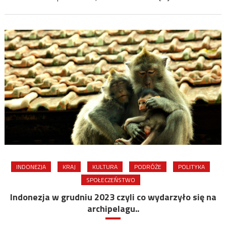
w
Indonezji
w
poprzedn
miesiącu?
INDONEZJA
KRAJ
KULTURA
PODRÓŻE
POLITYKA
SPOŁECZEŃSTWO
Indonezja w grudniu 2023 czyli co wydarzyło się na
archipelagu..