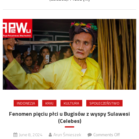
INDONEZJA
KRAJ
KULTURA
SPOŁECZEŃSTWO
Fenomen pięciu płci u Bugisów z wyspy Sulawesi
(Celebes)
on
June 8, 2024
Arun Śmieszek
Comments Off