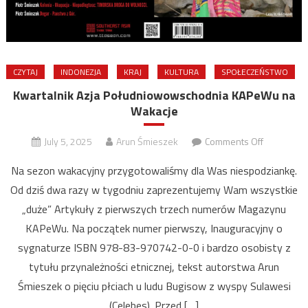
CZYTAJ
INDONEZJA
KRAJ
KULTURA
SPOŁECZEŃSTWO
Kwartalnik Azja Południowowschodnia KAPeWu na
Wakacje
on
July 5, 2025
Arun Śmieszek
Comments Off
Kwartalnik
Na sezon wakacyjny przygotowaliśmy dla Was niespodziankę.
Azja
Od dziś dwa razy w tygodniu zaprezentujemy Wam wszystkie
Południow
„duże” Artykuły z pierwszych trzech numerów Magazynu
KAPeWu
na
KAPeWu. Na początek numer pierwszy, Inauguracyjny o
Wakacje
sygnaturze ISBN 978-83-970742-0-0 i bardzo osobisty z
tytułu przynależności etnicznej, tekst autorstwa Arun
Śmieszek o pięciu płciach u ludu Bugisow z wyspy Sulawesi
(Celebes). Przed […]