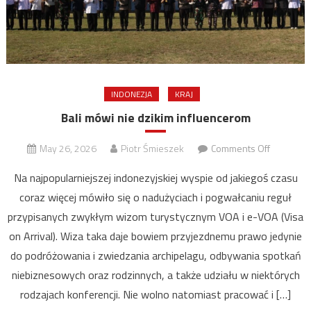
INDONEZJA
KRAJ
Bali mówi nie dzikim influencerom
on
May 26, 2026
Piotr Śmieszek
Comments Off
Bali
Na najpopularniejszej indonezyjskiej wyspie od jakiegoś czasu
mówi
coraz więcej mówiło się o nadużyciach i pogwałcaniu reguł
nie
przypisanych zwykłym wizom turystycznym VOA i e-VOA (Visa
dzikim
influence
on Arrival). Wiza taka daje bowiem przyjezdnemu prawo jedynie
do podróżowania i zwiedzania archipelagu, odbywania spotkań
niebiznesowych oraz rodzinnych, a także udziału w niektórych
rodzajach konferencji. Nie wolno natomiast pracować i […]