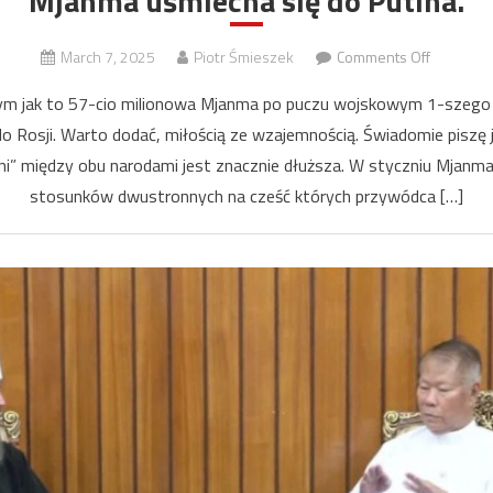
Mjanma uśmiecha się do Putina.
on
March 7, 2025
Piotr Śmieszek
Comments Off
Mjanma
 tym jak to 57-cio milionowa Mjanma po puczu wojskowym 1-szego
uśmiecha
do Rosji. Warto dodać, miłością ze wzajemnością. Świadomie piszę
się
aźni” między obu narodami jest znacznie dłuższa. W styczniu Mjanma
do
Putina.
stosunków dwustronnych na cześć których przywódca […]