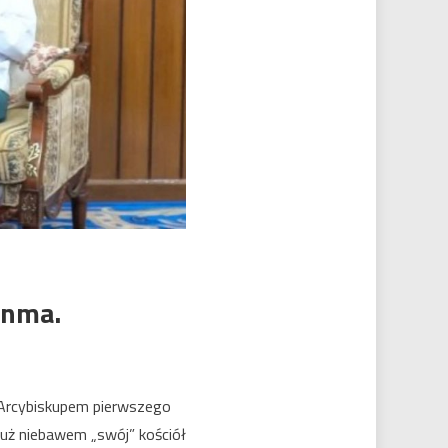
anma.
 Arcybiskupem pierwszego
już niebawem „swój” kościół