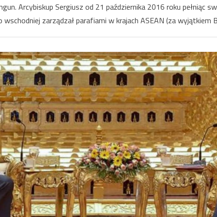
ngun. Arcybiskup Sergiusz od 21 października 2016 roku pełniąc s
ASEAN
–
o wschodniej zarządzał parafiami w krajach ASEAN (za wyjątkiem Br
odcine
p.t.
Mjanma