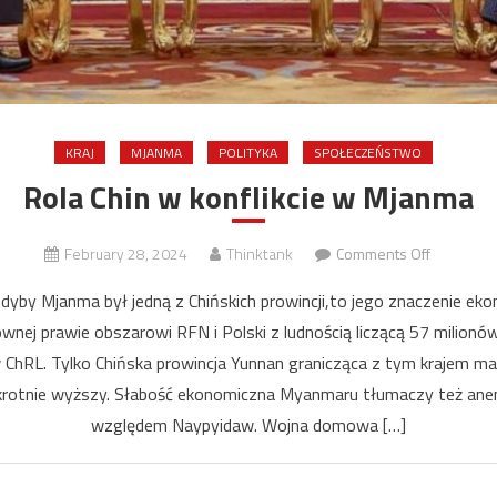
KRAJ
MJANMA
POLITYKA
SPOŁECZEŃSTWO
Rola Chin w konflikcie w Mjanma
on
February 28, 2024
Thinktank
Comments Off
Rola
dyby Mjanma był jedną z Chińskich prowincji,to jego znaczenie ek
Chin
ównej prawie obszarowi RFN i Polski z ludnością liczącą 57 milionó
w
w ChRL. Tylko Chińska prowincja Yunnan granicząca z tym krajem m
konflikcie
w
okrotnie wyższy. Słabość ekonomiczna Myanmaru tłumaczy też ane
Mjanma
względem Naypyidaw. Wojna domowa […]