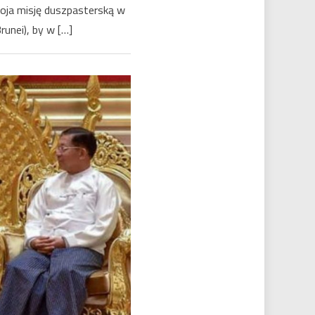
woja misję duszpasterską w
unei), by w […]
k
.