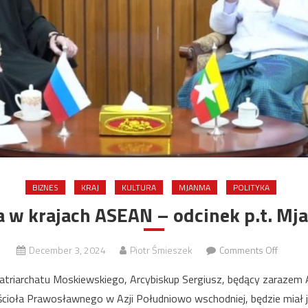
BIZNES
KRAJ
KULTURA
MJANMA
POLITYKA
a w krajach ASEAN – odcinek p.t. Mj
on
December 3, 2024
Piotr Śmieszek
Comments Off
Rosja
Patriarchatu Moskiewskiego, Arcybiskup Sergiusz, będący zarazem
w
cioła Prawosławnego w Azji Południowo wschodniej, będzie miał 
krajach