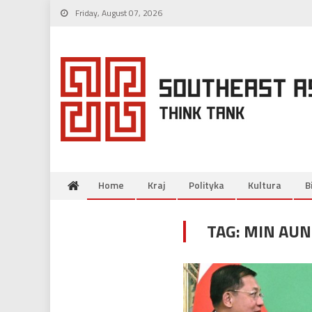
Skip
Friday, August 07, 2026
to
content
Home
Kraj
Polityka
Kultura
B
TAG:
MIN AUN