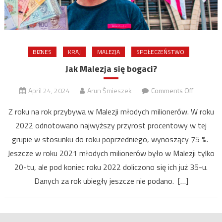
BIZNES
KRAJ
MALEZJA
SPOŁECZEŃSTWO
Jak Malezja się bogaci?
on
April 24, 2024
Arun Śmieszek
Comments Off
Jak
Z roku na rok przybywa w Malezji młodych milionerów. W roku
Malezja
2022 odnotowano najwyższy przyrost procentowy w tej
się
grupie w stosunku do roku poprzedniego, wynoszący 75 %.
bogaci?
Jeszcze w roku 2021 młodych milionerów było w Malezji tylko
20-tu, ale pod koniec roku 2022 doliczono się ich już 35-u.
Danych za rok ubiegły jeszcze nie podano. […]