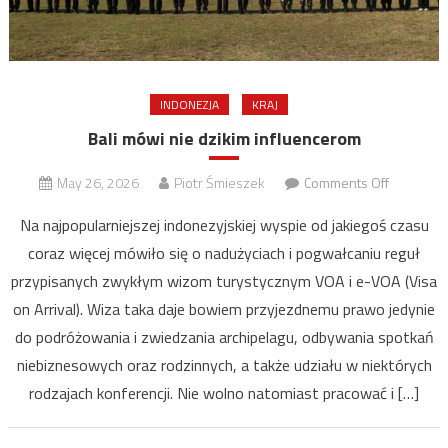
INDONEZJA
KRAJ
Bali mówi nie dzikim influencerom
on
May 26, 2026
Piotr Śmieszek
Comments Off
Bali
Na najpopularniejszej indonezyjskiej wyspie od jakiegoś czasu
mówi
coraz więcej mówiło się o nadużyciach i pogwałcaniu reguł
nie
przypisanych zwykłym wizom turystycznym VOA i e-VOA (Visa
dzikim
influence
on Arrival). Wiza taka daje bowiem przyjezdnemu prawo jedynie
do podróżowania i zwiedzania archipelagu, odbywania spotkań
niebiznesowych oraz rodzinnych, a także udziału w niektórych
rodzajach konferencji. Nie wolno natomiast pracować i […]