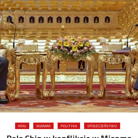
KRAJ
MJANMA
POLITYKA
SPOŁECZEŃSTWO