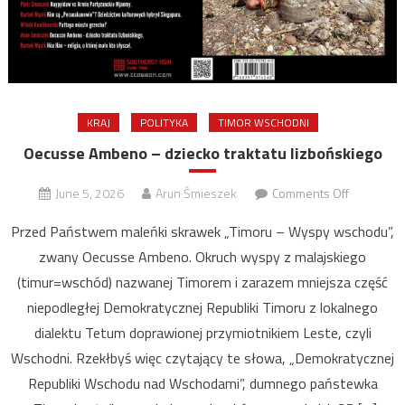
KRAJ
POLITYKA
TIMOR WSCHODNI
Oecusse Ambeno – dziecko traktatu lizbońskiego
on
June 5, 2026
Arun Śmieszek
Comments Off
Oecusse
Przed Państwem maleńki skrawek „Timoru – Wyspy wschodu”,
Ambeno
zwany Oecusse Ambeno. Okruch wyspy z malajskiego
–
(timur=wschód) nazwanej Timorem i zarazem mniejsza część
dziecko
traktatu
niepodległej Demokratycznej Republiki Timoru z lokalnego
lizboński
dialektu Tetum doprawionej przymiotnikiem Leste, czyli
Wschodni. Rzekłbyś więc czytający te słowa, „Demokratycznej
Republiki Wschodu nad Wschodami”, dumnego państewka