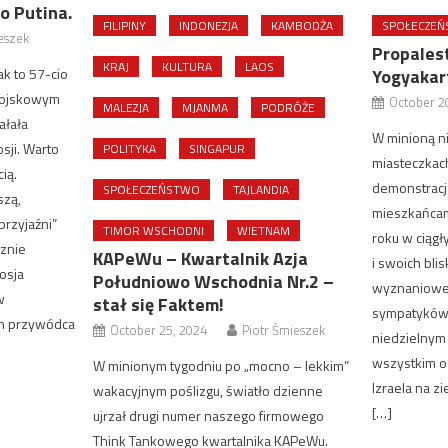
o Putina.
FILIPINY
INDONEZJA
KAMBODŻA
SPOŁECZE
eszek
Propales
KRAJ
KULTURA
LAOS
ak to 57-cio
Yogyakart
wojskowym
October 2
MALEZJA
MJANMA
PODRÓŻE
ałała
W minioną ni
sji. Warto
POLITYKA
SINGAPUR
miasteczkach
ią.
demonstracj
SPOŁECZEŃSTWO
TAJLANDIA
szą,
mieszkańcami
przyjaźni”
TIMOR WSCHODNI
WIETNAM
roku w ciągł
cznie
KAPeWu – Kwartalnik Azja
i swoich blis
osja
Południowo Wschodnia Nr.2 –
wyznaniowe
w
stał się Faktem!
sympatyków
ch przywódca
October 25, 2024
Piotr Śmieszek
niedzielnym
wszystkim o 
W minionym tygodniu po „mocno – lekkim”
Izraela na z
wakacyjnym poślizgu, światło dzienne
[…]
ujrzał drugi numer naszego firmowego
Think Tankowego kwartalnika KAPeWu.