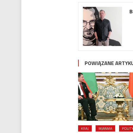
B
POWIĄZANE ARTYK
KRAJ
MJANMA
POLIT