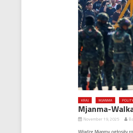
KRAJ
MJANMA
POLIT
Mjanma-Walka 
November 19, 2025
Ba
Władze Mjanmy ogłosiły ro