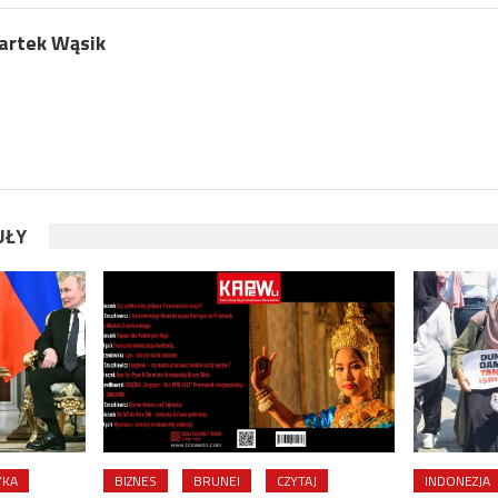
artek Wąsik
UŁY
YKA
BIZNES
BRUNEI
CZYTAJ
INDONEZJA