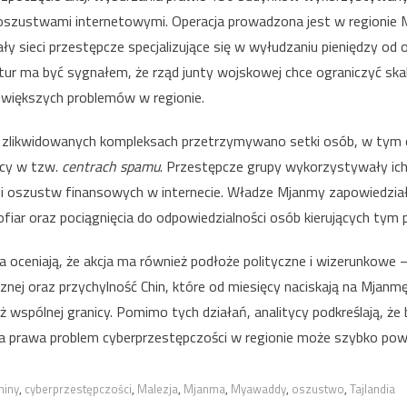
walka
oszustwami internetowymi. Operacja prowadzona jest w regionie 
z
łały sieci przestępcze specjalizujące się w wyłudzaniu pieniędzy od of
oszustami
internetowymi
r ma być sygnałem, że rząd junty wojskowej chce ograniczyć skal
ajwiększych problemów w regionie.
 zlikwidowanych kompleksach przetrzymywano setki osób, w tym oby
acy w tzw.
centrach spamu
. Przestępcze grupy wykorzystywały ic
acji oszustw finansowych w internecie. Władze Mjanmy zapowiedzia
i ofiar oraz pociągnięcia do odpowiedzialności osób kierujących tym
a oceniają, że akcja ma również podłoże polityczne i wizerunkowe 
cznej oraz przychylność Chin, które od miesięcy naciskają na Mjanmę
 wspólnej granicy. Pomimo tych działań, analitycy podkreślają, że 
prawa problem cyberprzestępczości w regionie może szybko powr
hiny
,
cyberprzestępczości
,
Malezja
,
Mjanma
,
Myawaddy
,
oszustwo
,
Tajlandia