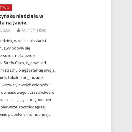
ŃSTWO
tyńska niedziela w
a na Jawie.
0, 2024
Arun Śmieszek
edzielę w wielu miastach i
 Jawy odbyły się
e solidarnościowe z
 Strefy Gaza, żyjącymi od
ym strachu o egzystencję swoją
kich. Lokalne organizacje
 wezwały swoich członków i
 do masowego uczestnictwa w
 wiecu, mającym przypomnieć
pierwszej rocznicy agresji
iemie palestyńskie. Indonezja