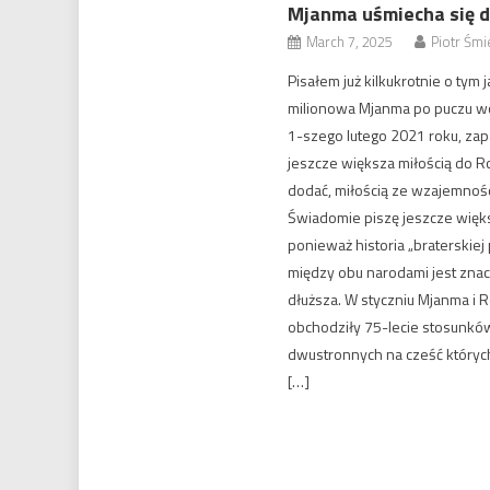
Mjanma uśmiecha się d
March 7, 2025
Piotr Śmi
Pisałem już kilkukrotnie o tym j
milionowa Mjanma po puczu 
1-szego lutego 2021 roku, zap
jeszcze większa miłością do Ro
dodać, miłością ze wzajemnośc
Świadomie piszę jeszcze więk
ponieważ historia „braterskiej 
między obu narodami jest zna
dłuższa. W styczniu Mjanma i R
obchodziły 75-lecie stosunkó
dwustronnych na cześć który
[…]