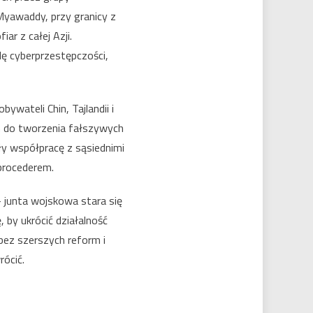
Myawaddy, przy granicy z
iar z całej Azji.
ę cyberprzestępczości,
wateli Chin, Tajlandii i
h do tworzenia fałszywych
ły współpracę z sąsiednimi
 procederem.
– junta wojskowa stara się
, by ukrócić działalność
bez szerszych reform i
ócić.