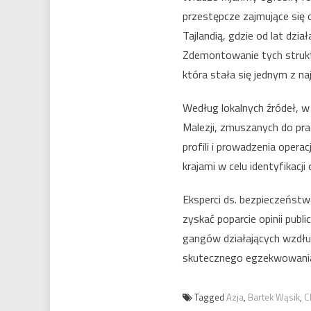
przestępcze zajmujące się 
Tajlandią, gdzie od lat dzia
Zdemontowanie tych struktu
która stała się jednym z n
Według lokalnych źródeł, w
Malezji, zmuszanych do pr
profili i prowadzenia oper
krajami w celu identyfikacj
Eksperci ds. bezpieczeństw
zyskać poparcie opinii publi
gangów działających wzdłuż
skutecznego egzekwowania 
Tagged
Azja
,
Bartek Wąsik
,
C