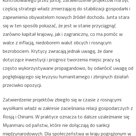
kontrolowanego przez juntę, zatwierdzenie projektów ma być
częścią strategii władz zmierzającej do stabilizacji gospodarki i
zapewnienia obywatelom nowych źródeł dochodu. Junta stara
się w ten sposób pokazać, że jest w stanie przyciągnąć
zarówno kapitał krajowy, jak i zagraniczny, co ma pomóc w
walce z inflacją, niedoborem walut obcych i rosnącym
bezrobociem. Krytycy zwracają jednak uwagę, że dane
dotyczące inwestycji i prognoz tworzenia miejsc pracy są
często wykorzystywane propagandowo, by odwrócić uwagę od
pogłębiającego się kryzysu humanitarnego i zbrojnych działań
przeciwko opozycji.
Zatwierdzenie projektów zbiegło się w czasie z rosnącymi
wysiłkami władz w zakresie zacieśniania relacji gospodarczych z
Rosją i Chinami. W praktyce oznacza to dalsze uzależnianie się
Myanmaru od państw, które nie dołączają do sankcji
międzynarodowych. Dla społeczeństwa w kraju pogrążonym w