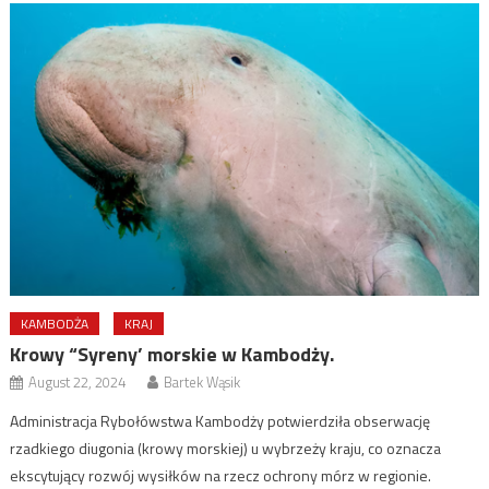
KAMBODŻA
KRAJ
Krowy “Syreny’ morskie w Kambodży.
August 22, 2024
Bartek Wąsik
Administracja Rybołówstwa Kambodży potwierdziła obserwację
rzadkiego diugonia (krowy morskiej) u wybrzeży kraju, co oznacza
ekscytujący rozwój wysiłków na rzecz ochrony mórz w regionie.