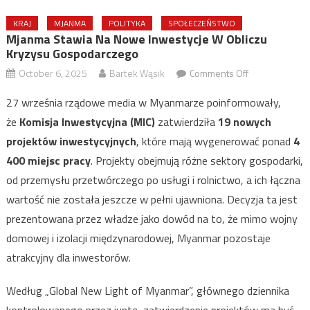
KRAJ
MJANMA
POLITYKA
SPOŁECZEŃSTWO
Mjanma Stawia Na Nowe Inwestycje W Obliczu
Kryzysu Gospodarczego
on
October 6, 2025
Bartek Wąsik
Comments Off
Mjanma
27 września rządowe media w Myanmarze poinformowały,
stawia
że
Komisja Inwestycyjna (MIC)
zatwierdziła
19 nowych
na
projektów inwestycyjnych
, które mają wygenerować ponad
4
nowe
inwestycje
400 miejsc pracy
. Projekty obejmują różne sektory gospodarki,
w
od przemysłu przetwórczego po usługi i rolnictwo, a ich łączna
obliczu
wartość nie została jeszcze w pełni ujawniona. Decyzja ta jest
kryzysu
prezentowana przez władze jako dowód na to, że mimo wojny
gospodarczeg
domowej i izolacji międzynarodowej, Myanmar pozostaje
atrakcyjny dla inwestorów.
Według „Global New Light of Myanmar”, głównego dziennika