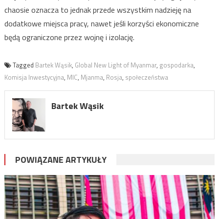
chaosie oznacza to jednak przede wszystkim nadzieję na
dodatkowe miejsca pracy, nawet jeśli korzyści ekonomiczne
będą ograniczone przez wojnę i izolację.
Tagged
Bartek Wąsik
,
Global New Light of Myanmar
,
gospodarka
,
Komisja Inwestycyjna
,
MIC
,
Mjanma
,
Rosja
,
społeczeństwa
Bartek Wąsik
POWIĄZANE ARTYKUŁY