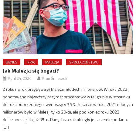
BIZNES
KRAJ
MALEZJA
SPOŁECZEŃSTWO
Jak Malezja się bogaci?
April 24, 2024
Arun Śmieszek
Z roku na rok przybywa w Malezji młodych milionerów. W roku 2022
odnotowano najwyższy przyrost procentowy w tej grupie w stosunku
do roku poprzedniego, wynoszący 75 %. Jeszcze w roku 2021 młodych
milionerów było w Malezji tylko 20-tu, ale pod koniec roku 2022
doliczono się ich już 35-u. Danych za rok ubiegły jeszcze nie podano.
[…]