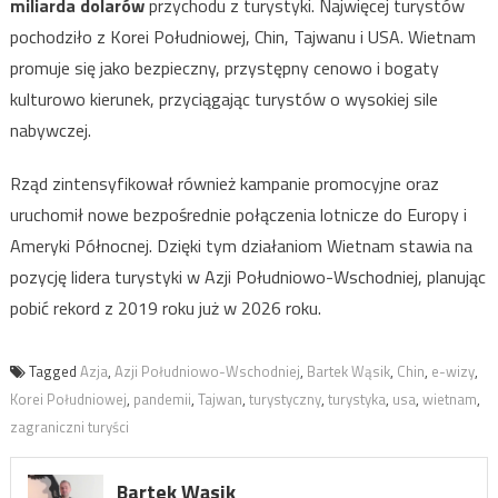
miliarda dolarów
przychodu z turystyki. Najwięcej turystów
pochodziło z Korei Południowej, Chin, Tajwanu i USA. Wietnam
promuje się jako bezpieczny, przystępny cenowo i bogaty
kulturowo kierunek, przyciągając turystów o wysokiej sile
nabywczej.
Rząd zintensyfikował również kampanie promocyjne oraz
uruchomił nowe bezpośrednie połączenia lotnicze do Europy i
Ameryki Północnej. Dzięki tym działaniom Wietnam stawia na
pozycję lidera turystyki w Azji Południowo-Wschodniej, planując
pobić rekord z 2019 roku już w 2026 roku.
Tagged
Azja
,
Azji Południowo-Wschodniej
,
Bartek Wąsik
,
Chin
,
e-wizy
,
Korei Południowej
,
pandemii
,
Tajwan
,
turystyczny
,
turystyka
,
usa
,
wietnam
,
zagraniczni turyści
Bartek Wąsik