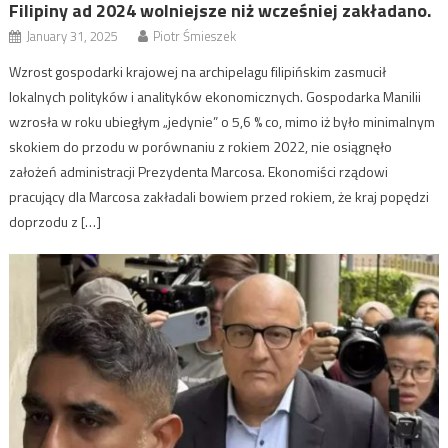
Filipiny ad 2024 wolniejsze niż wcześniej zakładano.
January 31, 2025
Piotr Śmieszek
Wzrost gospodarki krajowej na archipelagu filipińskim zasmucił
lokalnych polityków i analityków ekonomicznych. Gospodarka Manilii
wzrosła w roku ubiegłym „jedynie” o 5,6 % co, mimo iż było minimalnym
skokiem do przodu w porównaniu z rokiem 2022, nie osiągnęło
założeń administracji Prezydenta Marcosa. Ekonomiści rządowi
pracujący dla Marcosa zakładali bowiem przed rokiem, że kraj popędzi
doprzodu z […]