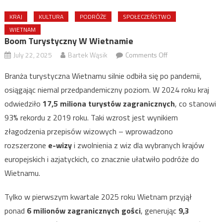
KRAJ
KULTURA
PODRÓŻE
SPOŁECZEŃSTWO
WIETNAM
Boom Turystyczny W Wietnamie
on
July 22, 2025
Bartek Wąsik
Comments Off
Boom
Branża turystyczna Wietnamu silnie odbiła się po pandemii,
turystyczny
osiągając niemal przedpandemiczny poziom. W 2024 roku kraj
w
odwiedziło
17,5 miliona turystów zagranicznych
, co stanowi
Wietnamie
93% rekordu z 2019 roku. Taki wzrost jest wynikiem
złagodzenia przepisów wizowych – wprowadzono
rozszerzone
e-wizy
i zwolnienia z wiz dla wybranych krajów
europejskich i azjatyckich, co znacznie ułatwiło podróże do
Wietnamu.
Tylko w pierwszym kwartale 2025 roku Wietnam przyjął
ponad
6 milionów zagranicznych gości
, generując
9,3