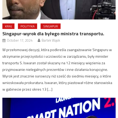
KRAJ
POLITYKA
SINGAPUR
Singapur-wyrok dla byłego ministra transportu.
October 17, 2024
Bartek Wąsik
W przełomowej decyzji, która podkreśla zaangażowanie Singapuru w
utrzymanie przejrzystości i uczciwości w zarządzaniu, były minister
transportu S. Iswaran został skazany na 12 miesięcy więzienia za
przyjmowanie nielegalnych prezentów i inne działania korupcyjne.
Wyrok jest znacznie surowszy niż sześć do siedmiu miesięcy, o które
wnioskowała prokuratura. Iswaran, który piastował różne stanowiska
w gabinecie przez okres 13 […]