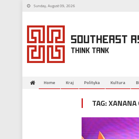
Skip
Sunday, August 09, 2026
to
content
Home
Kraj
Polityka
Kultura
B
TAG:
XANANA