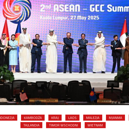
NDONEZJA
KAMBODŻA
KRAJ
LAOS
MALEZJA
MJANMA
TAJLANDIA
TIMOR WSCHODNI
WIETNAM