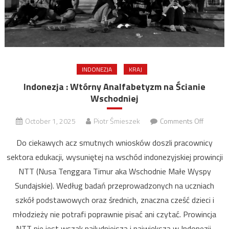
INDONEZJA
KRAJ
Indonezja : Wtórny Analfabetyzm na Ścianie
Wschodniej
on
October 1, 2025
Piotr Śmieszek
Comments Off
Indonez
Do ciekawych acz smutnych wniosków doszli pracownicy
:
sektora edukacji, wysuniętej na wschód indonezyjskiej prowincji
Wtórny
NTT (Nusa Tenggara Timur aka Wschodnie Małe Wyspy
Analfab
na
Sundajskie). Według badań przeprowadzonych na uczniach
Ścianie
szkół podstawowych oraz średnich, znaczna cześć dzieci i
Wschodn
młodzieży nie potrafi poprawnie pisać ani czytać. Prowincja
NTT nie jest wszak najludniejszą i największą w Indonezji,