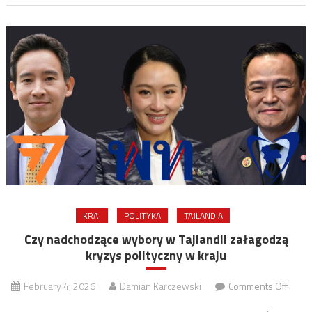
KRAJ
POLITYKA
TAJLANDIA
Czy nadchodzące wybory w Tajlandii załagodzą
kryzys polityczny w kraju
on
February 4, 2026
Damian Karczewski
Comments Off
Czy