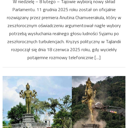
W niedzielę – 8 lutego – Tajowie wybiorą nowy skład
nadch
Parlamentu. 11 grudnia 2025 roku został on oficjalnie
wybo
rozwiązany przez premiera Anutina Charnveerakula, który w
w
Tajlan
zeszłorocznym oświadczeniu argumentował nagłe wybory
załag
potrzebą wysłuchania realnego głosu ludności Syjamu po
kryzy
zeszłorocznych turbulencjach. Kryzys polityczny w Tajlandii
polit
rozpoczął się dnia 18 czerwca 2025 roku, gdy wyciekły
w
potajemne rozmowy telefonicznie […]
kraju