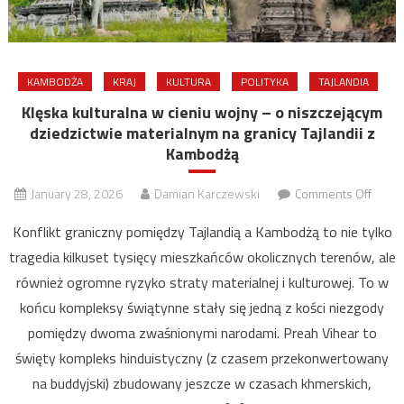
KAMBODŻA
KRAJ
KULTURA
POLITYKA
TAJLANDIA
Klęska kulturalna w cieniu wojny – o niszczejącym
dziedzictwie materialnym na granicy Tajlandii z
Kambodżą
on
January 28, 2026
Damian Karczewski
Comments Off
Klęsk
Konflikt graniczny pomiędzy Tajlandią a Kambodżą to nie tylko
kultur
tragedia kilkuset tysięcy mieszkańców okolicznych terenów, ale
w
również ogromne ryzyko straty materialnej i kulturowej. To w
cieniu
wojny
końcu kompleksy świątynne stały się jedną z kości niezgody
–
pomiędzy dwoma zwaśnionymi narodami. Preah Vihear to
o
święty kompleks hinduistyczny (z czasem przekonwertowany
niszc
na buddyjski) zbudowany jeszcze w czasach khmerskich,
dzied