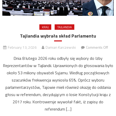
KRAJ
TAJLANDIA
Tajlandia wybrała skład Parlamentu
on
February 13, 2026
Damian Karczewski
Comments Off
Tajla
Dnia 8 lutego 2026 roku odbyły się wybory do Izby
wybr
Reprezentantów w Tajlandii. Uprawnionych do głosowania było
skła
około 53 miliony obywateli Syjamu. Według początkowych
Parl
szacunków frekwencja wyniosła 65%. Oprócz wyboru
parlamentarzystów, Tajowie mieli również okazję do oddania
głosu w referendum, decydującym o losie Konstytucji kraju z
2017 roku. Kontrowersje wywołał fakt, iż zapisy do
referendum […]