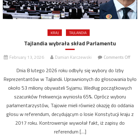
KRAJ
TAJLANDIA
Tajlandia wybrała skład Parlamentu
on
February 13, 2026
Damian Karczewski
Comments Off
Tajla
Dnia 8 lutego 2026 roku odbyły się wybory do Izby
wybr
Reprezentantów w Tajlandii. Uprawnionych do głosowania było
skła
około 53 miliony obywateli Syjamu. Według początkowych
Parl
szacunków frekwencja wyniosła 65%. Oprócz wyboru
parlamentarzystów, Tajowie mieli również okazję do oddania
głosu w referendum, decydującym o losie Konstytucji kraju z
2017 roku. Kontrowersje wywołał fakt, iż zapisy do
referendum […]