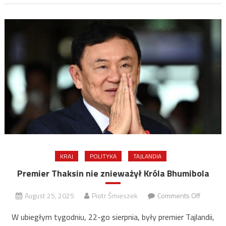
KRAJ
POLITYKA
TAJLANDIA
Premier Thaksin nie znieważył Króla Bhumibola
on
August 25, 2025
Piotr Śmieszek
Comments Off
Premier
W ubiegłym tygodniu, 22-go sierpnia, były premier Tajlandii,
Thaksin