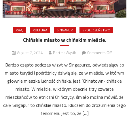
KRAJ
KULTURA
SINGAPUR
SPOŁECZEŃSTWO
Chińskie miasto w chińskim mieście.
on
August 7, 2024
Bartek Wąsik
Comments Off
Chińskie
Bardzo często podczas wizyt w Singapurze, odwiedzający to
miasto
miasto turyści i podróżnicy dziwią się, że w mieście, w którym
w
głownie mieszka ludność chińska, jest ‘Chinatown- chińskie
chińskim
mieście.
miasto’. W mieście, w którym obecnie trzy czwarte
mieszkańców to etniczni Chińczycy, śmiało można mówić, że
cały Singapur to chińskie miasto. Kluczem do zrozumienia tego
fenomenu jest to, że […]