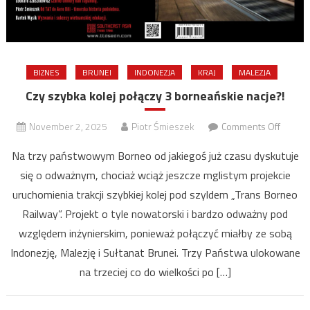
BIZNES
BRUNEI
INDONEZJA
KRAJ
MALEZJA
Czy szybka kolej połączy 3 borneańskie nacje?!
on
November 2, 2025
Piotr Śmieszek
Comments Off
Czy
Na trzy państwowym Borneo od jakiegoś już czasu dyskutuje
szybka
się o odważnym, chociaż wciąż jeszcze mglistym projekcie
kolej
uruchomienia trakcji szybkiej kolej pod szyldem „Trans Borneo
połącz
3
Railway”. Projekt o tyle nowatorski i bardzo odważny pod
bornea
względem inżynierskim, ponieważ połączyć miałby ze sobą
nacje?!
Indonezję, Malezję i Sułtanat Brunei. Trzy Państwa ulokowane
na trzeciej co do wielkości po […]