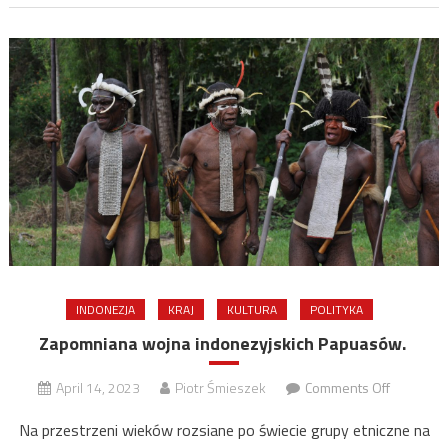
INDONEZJA
KRAJ
KULTURA
POLITYKA
Zapomniana wojna indonezyjskich Papuasów.
on
April 14, 2023
Piotr Śmieszek
Comments Off
Zapomni
Na przestrzeni wieków rozsiane po świecie grupy etniczne na
wojna