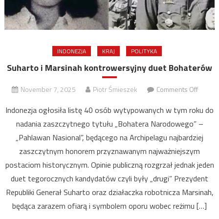
INDONEZJA
KRAJ
POLITYKA
Suharto i Marsinah kontrowersyjny duet Bohaterów
on
November 7, 2025
Piotr Śmieszek
Comments Off
Suhart
Indonezja ogłosiła listę 40 osób wytypowanych w tym roku do
i
nadania zaszczytnego tytułu „Bohatera Narodowego” –
Marsin
„Pahlawan Nasional”, będącego na Archipelagu najbardziej
kontro
duet
zaszczytnym honorem przyznawanym najważniejszym
Bohat
postaciom historycznym. Opinie publiczną rozgrzał jednak jeden
duet tegorocznych kandydatów czyli były „drugi” Prezydent
Republiki Generał Suharto oraz działaczka robotnicza Marsinah,
będąca zarazem ofiarą i symbolem oporu wobec reżimu […]