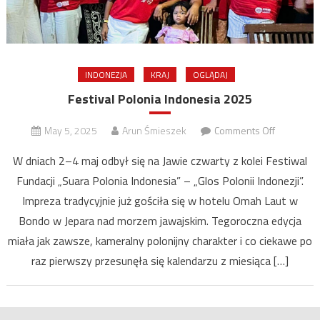
INDONEZJA
KRAJ
OGLĄDAJ
Festival Polonia Indonesia 2025
on
May 5, 2025
Arun Śmieszek
Comments Off
Festival
W dniach 2–4 maj odbył się na Jawie czwarty z kolei Festiwal
Polonia
Fundacji „Suara Polonia Indonesia” – „Glos Polonii Indonezji”.
Indonesia
Impreza tradycyjnie już gościła się w hotelu Omah Laut w
2025
Bondo w Jepara nad morzem jawajskim. Tegoroczna edycja
miała jak zawsze, kameralny polonijny charakter i co ciekawe po
raz pierwszy przesunęła się kalendarzu z miesiąca […]