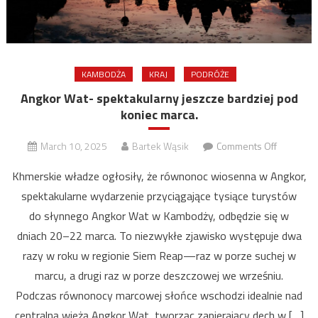
KAMBODŻA
KRAJ
PODRÓŻE
Angkor Wat- spektakularny jeszcze bardziej pod
koniec marca.
on
March 10, 2025
Bartek Wąsik
Comments Off
Angkor
Khmerskie władze ogłosiły, że równonoc wiosenna w Angkor,
Wat-
spektakularne wydarzenie przyciągające tysiące turystów
spektakul
do słynnego Angkor Wat w Kambodży, odbędzie się w
jeszcze
bardziej
dniach 20–22 marca. To niezwykłe zjawisko występuje dwa
pod
razy w roku w regionie Siem Reap—raz w porze suchej w
koniec
marcu, a drugi raz w porze deszczowej we wrześniu.
marca.
Podczas równonocy marcowej słońce wschodzi idealnie nad
centralną wieżą Angkor Wat, tworząc zapierający dech w […]