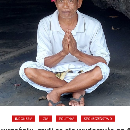
INDONEZJA
KRAJ
POLITYKA
SPOŁECZEŃSTWO