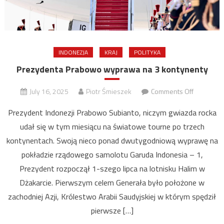
INDONEZJA
KRAJ
POLITYKA
Prezydenta Prabowo wyprawa na 3 kontynenty
on
July 16, 2025
Piotr Śmieszek
Comments Off
Prezyden
Prezydent Indonezji Prabowo Subianto, niczym gwiazda rocka
Prabowo
udał się w tym miesiącu na światowe tourne po trzech
wyprawa
kontynentach. Swoją nieco ponad dwutygodniową wyprawę na
na
3
pokładzie rządowego samolotu Garuda Indonesia – 1,
kontynen
Prezydent rozpoczął 1-szego lipca na lotnisku Halim w
Dżakarcie. Pierwszym celem Generała było położone w
zachodniej Azji, Królestwo Arabii Saudyjskiej w którym spędził
pierwsze […]