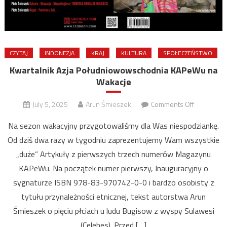
CZYTAJ
INDONEZJA
KRAJ
KULTURA
SPOŁECZEŃSTWO
Kwartalnik Azja Południowowschodnia KAPeWu na
Wakacje
on
July 5, 2025
Arun Śmieszek
Comments Off
Kwartalnik
Na sezon wakacyjny przygotowaliśmy dla Was niespodziankę.
Azja
Od dziś dwa razy w tygodniu zaprezentujemy Wam wszystkie
Południow
„duże” Artykuły z pierwszych trzech numerów Magazynu
KAPeWu
na
KAPeWu. Na początek numer pierwszy, Inauguracyjny o
Wakacje
sygnaturze ISBN 978-83-970742-0-0 i bardzo osobisty z
tytułu przynależności etnicznej, tekst autorstwa Arun
Śmieszek o pięciu płciach u ludu Bugisow z wyspy Sulawesi
(Celebes). Przed […]