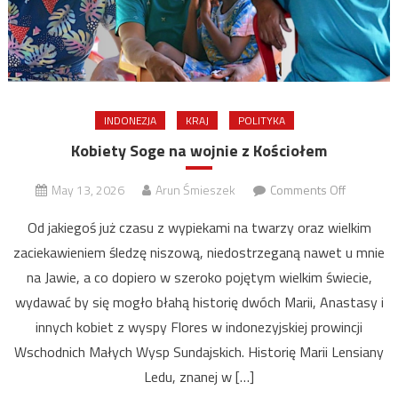
INDONEZJA
KRAJ
POLITYKA
Kobiety Soge na wojnie z Kościołem
on
May 13, 2026
Arun Śmieszek
Comments Off
Kobiety
Od jakiegoś już czasu z wypiekami na twarzy oraz wielkim
Soge
zaciekawieniem śledzę niszową, niedostrzeganą nawet u mnie
na
na Jawie, a co dopiero w szeroko pojętym wielkim świecie,
wojnie
z
wydawać by się mogło błahą historię dwóch Marii, Anastasy i
Kościołe
innych kobiet z wyspy Flores w indonezyjskiej prowincji
Wschodnich Małych Wysp Sundajskich. Historię Marii Lensiany
Ledu, znanej w […]